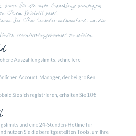
, bevor Sie die erste Auszahlung beantragen.
u Ihrem Spielstil passt.
lanen Sie Ihre Einsätze entsprechend, um die
imits, verantwortungsbewusst zu spielen.
ld
öhere Auszahlungslimits, schnellere
rsönlichen Account‑Manager, der bei großen
ald Sie sich registrieren, erhalten Sie 10 €
l
ngslimits und eine 24‑Stunden‑Hotline für
und nutzen Sie die bereitgestellten Tools, um Ihre