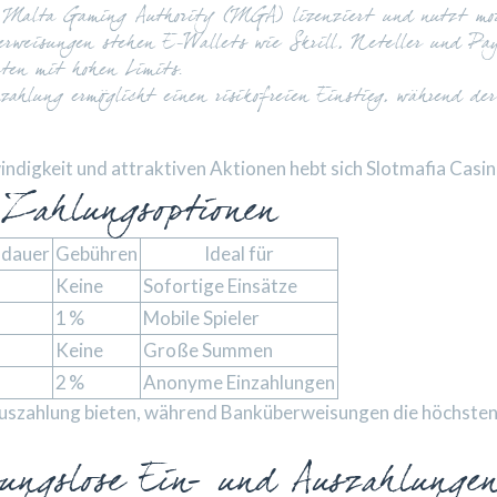
r Malta Gaming Authority (MGA) lizenziert und nutzt mod
erweisungen stehen E‑Wallets wie Skrill, Neteller und Pay
ten mit hohen Limits.
zahlung ermöglicht einen risikofreien Einstieg, während de
ndigkeit und attraktiven Aktionen hebt sich Slotmafia Casi
n Zahlungsoptionen
sdauer
Gebühren
Ideal für
Keine
Sofortige Einsätze
1 %
Mobile Spieler
Keine
Große Summen
2 %
Anonyme Einzahlungen
e Auszahlung bieten, während Banküberweisungen die höchsten 
bungslose Ein- und Auszahlunge