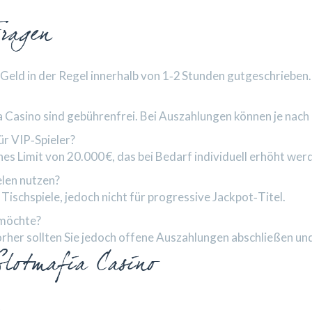
ragen
s Geld in der Regel innerhalb von 1‑2 Stunden gutgeschrieben.
a Casino sind gebührenfrei. Bei Auszahlungen können je nac
ür VIP‑Spieler?
ches Limit von 20.000 €, das bei Bedarf individuell erhöht wer
elen nutzen?
 Tischspiele, jedoch nicht für progressive Jackpot‑Titel.
 möchte?
rher sollten Sie jedoch offene Auszahlungen abschließen und 
lotmafia Casino
t