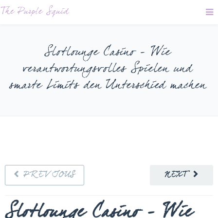
The Purple Squid
Slotlounge Casino – Wie
verantwortungsvolles Spielen und
smarte Limits den Unterschied machen
PREVIOUS
NEXT
Slotlounge Casino – Wie