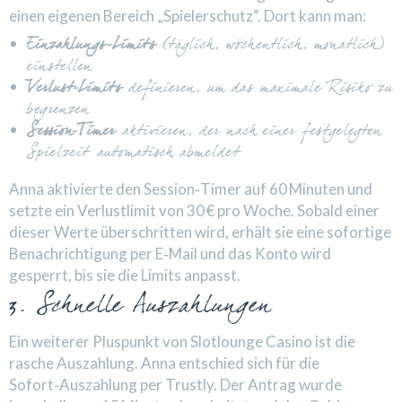
einen eigenen Bereich „Spielerschutz“. Dort kann man:
Einzahlungs‑Limits
(täglich, wöchentlich, monatlich)
einstellen
Verlust‑Limits
definieren, um das maximale Risiko zu
begrenzen
Session‑Timer
aktivieren, der nach einer festgelegten
Spielzeit automatisch abmeldet
Anna aktivierte den Session‑Timer auf 60 Minuten und
setzte ein Verlustlimit von 30 € pro Woche. Sobald einer
dieser Werte überschritten wird, erhält sie eine sofortige
Benachrichtigung per E‑Mail und das Konto wird
gesperrt, bis sie die Limits anpasst.
3. Schnelle Auszahlungen
Ein weiterer Pluspunkt von Slotlounge Casino ist die
rasche Auszahlung. Anna entschied sich für die
Sofort‑Auszahlung per Trustly. Der Antrag wurde