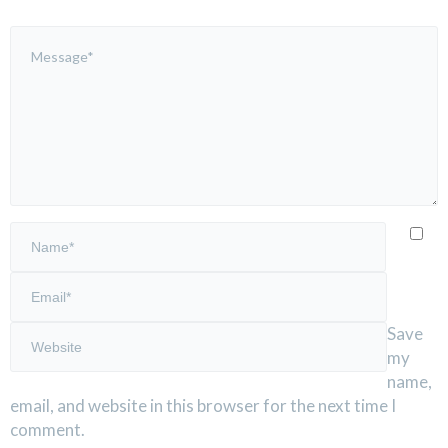
Save
my
name,
email, and website in this browser for the next time I
comment.