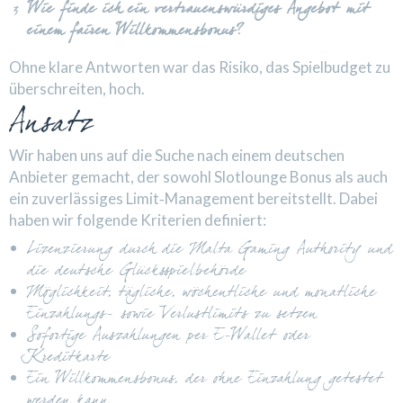
Wie finde ich ein vertrauenswürdiges Angebot mit
einem fairen Willkommensbonus?
Ohne klare Antworten war das Risiko, das Spielbudget zu
überschreiten, hoch.
Ansatz
Wir haben uns auf die Suche nach einem deutschen
Anbieter gemacht, der sowohl Slotlounge Bonus als auch
ein zuverlässiges Limit‑Management bereitstellt. Dabei
haben wir folgende Kriterien definiert:
Lizenzierung durch die Malta Gaming Authority und
die deutsche Glücksspielbehörde
Möglichkeit, tägliche, wöchentliche und monatliche
Einzahlungs‑ sowie Verlustlimits zu setzen
Sofortige Auszahlungen per E‑Wallet oder
Kreditkarte
Ein Willkommensbonus, der ohne Einzahlung getestet
werden kann