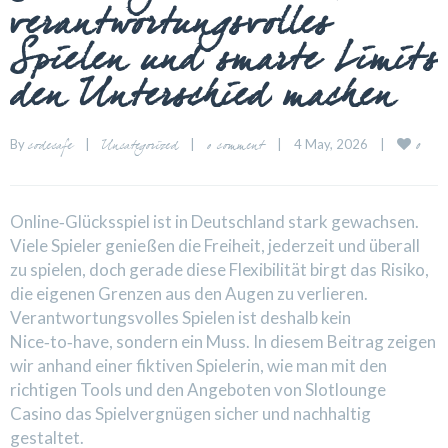
verantwortungsvolles
Spielen und smarte Limits
den Unterschied machen
0
By 
codecafe
|
Uncategorized
|
0 comment
|
4 May, 2026    
|
Online‑Glücksspiel ist in Deutschland stark gewachsen.
Viele Spieler genießen die Freiheit, jederzeit und überall
zu spielen, doch gerade diese Flexibilität birgt das Risiko,
die eigenen Grenzen aus den Augen zu verlieren.
Verantwortungsvolles Spielen ist deshalb kein
Nice‑to‑have, sondern ein Muss. In diesem Beitrag zeigen
wir anhand einer fiktiven Spielerin, wie man mit den
richtigen Tools und den Angeboten von Slotlounge
Casino das Spielvergnügen sicher und nachhaltig
gestaltet.