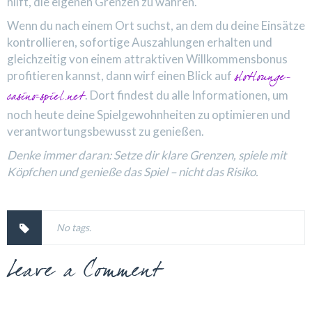
hilft, die eigenen Grenzen zu wahren.
Wenn du nach einem Ort suchst, an dem du deine Einsätze
kontrollieren, sofortige Auszahlungen erhalten und
gleichzeitig von einem attraktiven Willkommensbonus
profitieren kannst, dann wirf einen Blick auf
slotlounge-
casino-spiel.net
. Dort findest du alle Informationen, um
noch heute deine Spielgewohnheiten zu optimieren und
verantwortungsbewusst zu genießen.
Denke immer daran: Setze dir klare Grenzen, spiele mit
Köpfchen und genieße das Spiel – nicht das Risiko.
No tags.
Leave a Comment