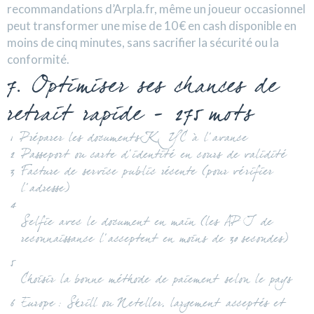
recommandations d’Arpla.fr, même un joueur occasionnel
peut transformer une mise de 10 € en cash disponible en
moins de cinq minutes, sans sacrifier la sécurité ou la
conformité.
7. Optimiser ses chances de
retrait rapide – 275 mots
Préparer les documents KYC à l’avance
Passeport ou carte d’identité en cours de validité
Facture de service public récente (pour vérifier
l’adresse)
Selfie avec le document en main (les API de
reconnaissance l’acceptent en moins de 30 secondes)
Choisir la bonne méthode de paiement selon le pays
Europe : Skrill ou Neteller, largement acceptés et