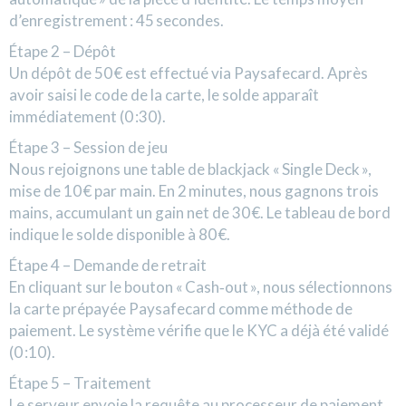
d’enregistrement : 45 secondes.
Étape 2 – Dépôt
Un dépôt de 50 € est effectué via Paysafecard. Après
avoir saisi le code de la carte, le solde apparaît
immédiatement (0 :30).
Étape 3 – Session de jeu
Nous rejoignons une table de blackjack « Single Deck »,
mise de 10 € par main. En 2 minutes, nous gagnons trois
mains, accumulant un gain net de 30 €. Le tableau de bord
indique le solde disponible à 80 €.
Étape 4 – Demande de retrait
En cliquant sur le bouton « Cash‑out », nous sélectionnons
la carte prépayée Paysafecard comme méthode de
paiement. Le système vérifie que le KYC a déjà été validé
(0 :10).
Étape 5 – Traitement
Le serveur envoie la requête au processeur de paiement.