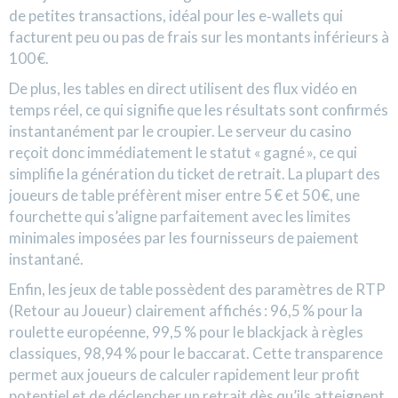
de petites transactions, idéal pour les e‑wallets qui
facturent peu ou pas de frais sur les montants inférieurs à
100 €.
De plus, les tables en direct utilisent des flux vidéo en
temps réel, ce qui signifie que les résultats sont confirmés
instantanément par le croupier. Le serveur du casino
reçoit donc immédiatement le statut « gagné », ce qui
simplifie la génération du ticket de retrait. La plupart des
joueurs de table préfèrent miser entre 5 € et 50 €, une
fourchette qui s’aligne parfaitement avec les limites
minimales imposées par les fournisseurs de paiement
instantané.
Enfin, les jeux de table possèdent des paramètres de RTP
(Retour au Joueur) clairement affichés : 96,5 % pour la
roulette européenne, 99,5 % pour le blackjack à règles
classiques, 98,94 % pour le baccarat. Cette transparence
permet aux joueurs de calculer rapidement leur profit
potentiel et de déclencher un retrait dès qu’ils atteignent