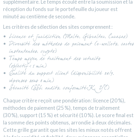
supplémentaire. Le temps écoulé entre la soumission et la
réception du fonds sur le portefeuille du joueur est
minuté au centième de seconde.
Les critères de sélection des sites comprennent :
Licence et juridiction (Malte, Gibraltar, Curaçao)
Diversité des méthodes de paiement (e‑wallets, cartes
instantanées, crypto)
Temps moyen de traitement des retraits
(objectif < 5 min)
Qualité du support client (disponibilité 24/7,
réponses sous 2 min)
Sécurité (SSL, audits, conformité KYC)
Chaque critère reçoit une pondération : licence (20 %),
méthodes de paiement (25 %), temps de traitement
(30 %), support (15 %) et sécurité (10 %). Le score final est
la somme des points obtenus, arrondie à deux décimales.
Cette grille garantit que les sites les mieux notés offrent