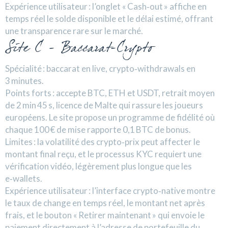
Expérience utilisateur : l’onglet « Cash‑out » affiche en
temps réel le solde disponible et le délai estimé, offrant
une transparence rare sur le marché.
Site C – Baccarat‑Crypto
Spécialité : baccarat en live, crypto‑withdrawals en
3 minutes.
Points forts : accepte BTC, ETH et USDT, retrait moyen
de 2 min 45 s, licence de Malte qui rassure les joueurs
européens. Le site propose un programme de fidélité où
chaque 100 € de mise rapporte 0,1 BTC de bonus.
Limites : la volatilité des crypto‑prix peut affecter le
montant final reçu, et le processus KYC requiert une
vérification vidéo, légèrement plus longue que les
e‑wallets.
Expérience utilisateur : l’interface crypto‑native montre
le taux de change en temps réel, le montant net après
frais, et le bouton « Retirer maintenant » qui envoie le
paiement directement à l’adresse de portefeuille du