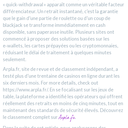
« quick‑withdrawal » apparaît comme un véritable facteur
différenciateur. Un retrait instantané, c’est la garantie
que le gain d’une partie de roulette ou d’un coup de
blackjack se transforme immédiatement en cash
disponible, sans paperasse inutile. Plusieurs sites ont
commencé à proposer des solutions basées sur les
e‑wallets, les cartes prépayées ou les cryptomonnaies,
réduisant le délai de traitement à quelques minutes
seulement.
Arpla.fr, site de revue et de classement indépendant, a
testé plus d’une trentaine de casinos en ligne durant les
six derniers mois. For more details, check out
https://www.arpla.fr/. En se focalisant sur les jeux de
table, la plateforme a identifié les opérateurs qui offrent
réellement des retraits en moins de cinq minutes, tout en
maintenant des standards de sécurité élevés. Découvrez
le classement complet sur
Arpla.fr
.
Dans la suite de cet article, nous analyserons des