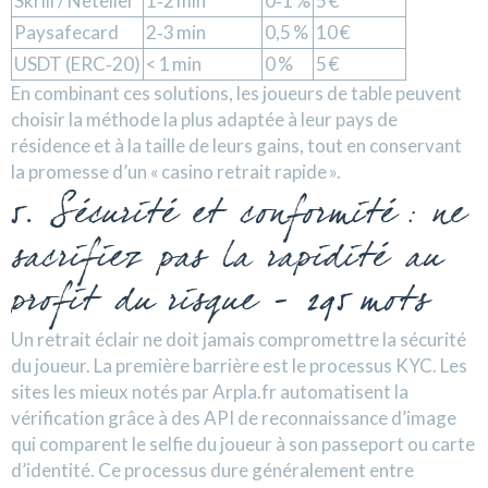
Skrill / Neteller
1‑2 min
0‑1 %
5 €
Paysafecard
2‑3 min
0,5 %
10 €
USDT (ERC‑20)
< 1 min
0 %
5 €
En combinant ces solutions, les joueurs de table peuvent
choisir la méthode la plus adaptée à leur pays de
résidence et à la taille de leurs gains, tout en conservant
la promesse d’un « casino retrait rapide ».
5. Sécurité et conformité : ne
sacrifiez pas la rapidité au
profit du risque – 295 mots
Un retrait éclair ne doit jamais compromettre la sécurité
du joueur. La première barrière est le processus KYC. Les
sites les mieux notés par Arpla.fr automatisent la
vérification grâce à des API de reconnaissance d’image
qui comparent le selfie du joueur à son passeport ou carte
d’identité. Ce processus dure généralement entre