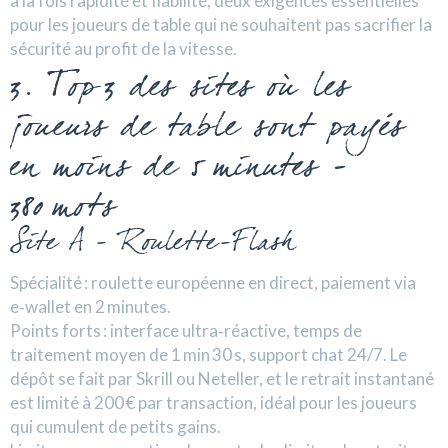
à la fois rapidité et fiabilité, deux exigences essentielles
pour les joueurs de table qui ne souhaitent pas sacrifier la
sécurité au profit de la vitesse.
3. Top 3 des sites où les
joueurs de table sont payés
en moins de 5 minutes –
380 mots
Site A – Roulette‑Flash
Spécialité : roulette européenne en direct, paiement via
e‑wallet en 2 minutes.
Points forts : interface ultra‑réactive, temps de
traitement moyen de 1 min 30 s, support chat 24/7. Le
dépôt se fait par Skrill ou Neteller, et le retrait instantané
est limité à 200 € par transaction, idéal pour les joueurs
qui cumulent de petits gains.