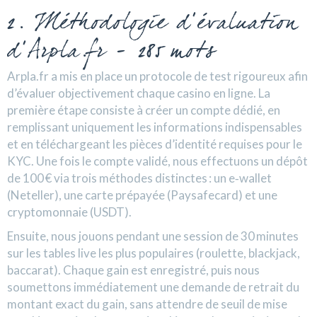
2. Méthodologie d’évaluation
d’Arpla.fr – 285 mots
Arpla.fr a mis en place un protocole de test rigoureux afin
d’évaluer objectivement chaque casino en ligne. La
première étape consiste à créer un compte dédié, en
remplissant uniquement les informations indispensables
et en téléchargeant les pièces d’identité requises pour le
KYC. Une fois le compte validé, nous effectuons un dépôt
de 100 € via trois méthodes distinctes : un e‑wallet
(Neteller), une carte prépayée (Paysafecard) et une
cryptomonnaie (USDT).
Ensuite, nous jouons pendant une session de 30 minutes
sur les tables live les plus populaires (roulette, blackjack,
baccarat). Chaque gain est enregistré, puis nous
soumettons immédiatement une demande de retrait du
montant exact du gain, sans attendre de seuil de mise