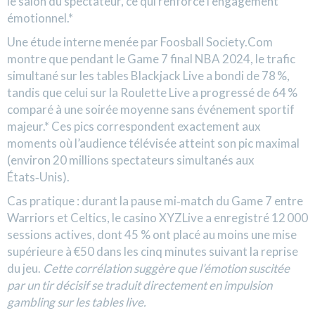
le salon du spectateur, ce qui renforce l’engagement
émotionnel.*
Une étude interne menée par Foosball Society.Com
montre que pendant le Game 7 final NBA 2024, le trafic
simultané sur les tables Blackjack Live a bondi de 78 %,
tandis que celui sur la Roulette Live a progressé de 64 %
comparé à une soirée moyenne sans événement sportif
majeur.* Ces pics correspondent exactement aux
moments où l’audience télévisée atteint son pic maximal
(environ 20 millions spectateurs simultanés aux
États‑Unis).
Cas pratique : durant la pause mi‑match du Game 7 entre
Warriors et Celtics, le casino XYZLive a enregistré 12 000
sessions actives, dont 45 % ont placé au moins une mise
supérieure à €50 dans les cinq minutes suivant la reprise
du jeu.
Cette corrélation suggère que l’émotion suscitée
par un tir décisif se traduit directement en impulsion
gambling sur les tables live.