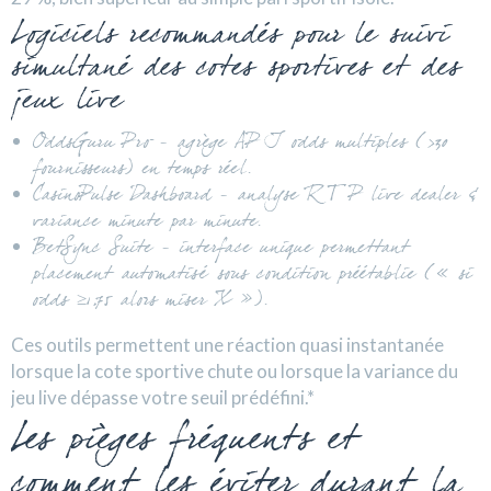
Logiciels recommandés pour le suivi
simultané des cotes sportives et des
jeux live
OddsGuru Pro – agrège API odds multiples (>30
fournisseurs) en temps réel.
CasinoPulse Dashboard – analyse RTP live dealer &
variance minute par minute.
BetSync Suite – interface unique permettant
placement automatisé sous condition préétablie (« si
odds ≥1,75 alors miser X »).
Ces outils permettent une réaction quasi instantanée
lorsque la cote sportive chute ou lorsque la variance du
jeu live dépasse votre seuil prédéfini.*
Les pièges fréquents et
comment les éviter durant la