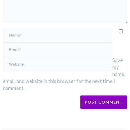
Save
my
name,
email, and website in this browser for the next time I
comment.