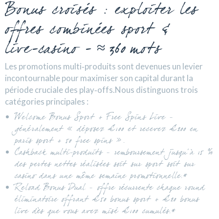
Bonus croisés : exploiter les
offres combinées sport &
live‑casino – ≈ 360 mots
Les promotions multi‑produits sont devenues un levier
incontournable pour maximiser son capital durant la
période cruciale des play‑offs.Nous distinguons trois
catégories principales :
Welcome Bonus Sport + Free Spins Live –
généralement « déposez €100 et recevez €200 en
paris sport + 50 free spins ».
Cashback multi‑produits – remboursement jusqu’à 15 %
des pertes nettes réalisées soit sur sport soit sur
casino dans une même semaine promotionnelle.*
Reload Bonus Dual – offre récurrente chaque round
éliminatoire offrant €50 bonus sport + €20 bonus
live dès que vous avez misé €100 cumulés.*