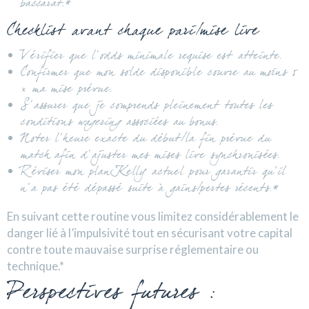
baccarat.*
Checklist avant chaque pari/mise live
Vérifier que l’odds minimale requise est atteinte.
Confirmer que mon solde disponible couvre au moins 5
× ma mise prévue.
S’assurer que je comprends pleinement toutes les
conditions
wagering
associées au bonus.
Noter l’heure exacte du début/la fin prévue du
match afin d’ajuster mes mises live synchronisées.
Réviser mon plan Kelly actuel pour garantir qu’il
n’a pas été dépassé suite à gains/pertes récents.*
En suivant cette routine vous limitez considérablement le
danger lié à l’impulsivité tout en sécurisant votre capital
contre toute mauvaise surprise réglementaire ou
technique.*
Perspectives futures :