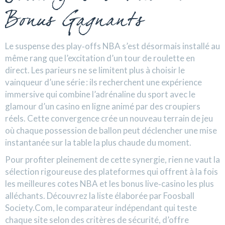
Bonus Gagnants
Le suspense des play‑offs NBA s’est désormais installé au
même rang que l’excitation d’un tour de roulette en
direct. Les parieurs ne se limitent plus à choisir le
vainqueur d’une série : ils recherchent une expérience
immersive qui combine l’adrénaline du sport avec le
glamour d’un casino en ligne animé par des croupiers
réels. Cette convergence crée un nouveau terrain de jeu
où chaque possession de ballon peut déclencher une mise
instantanée sur la table la plus chaude du moment.
Pour profiter pleinement de cette synergie, rien ne vaut la
sélection rigoureuse des plateformes qui offrent à la fois
les meilleures cotes NBA et les bonus live‑casino les plus
alléchants. Découvrez la liste élaborée par Foosball
Society.Com, le comparateur indépendant qui teste
chaque site selon des critères de sécurité, d’offre