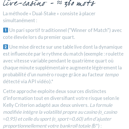
live‑casino – ≈ 360 mots
La méthode « Dual‑Stake » consiste à placer
simultanément :
Un pari sportif traditionnel (“Winner of Match”) avec
cote élevée lors du premier quart.
Une mise directe sur une table live dont la dynamique
est influencée par le rythme du match (exemple : roulette
avec vitesse variable pendant le quatrième quart où
chaque minute supplémentaire augmente légèrement la
probabilité d’un numéro rouge grâce au facteur
tempo
détecté via API vidéo).*
Cette approche exploite deux sources distinctes
d’information tout en diversifiant votre risque selon le
Kelly Criterion adapté aux deux univers
. La formule
modifiée intègre la volatilité propre au casino (σ_casino
≈0,95) et celle du sport (σ_sport ≈0,60) afin d’ajuster
proportionnellement votre bankroll totale (
B*) :