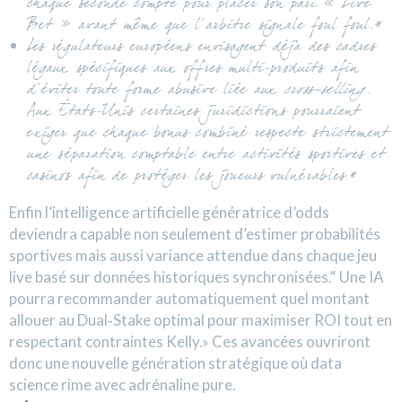
chaque seconde compte pour placer son pari « Live
Bet » avant même que l’arbitre signale foul foul.*
Les régulateurs européens envisagent déjà des cadres
légaux spécifiques aux offres multi-produits afin
d’éviter toute forme abusive liée aux
cross‐selling
.
Aux États-Unis certaines juridictions pourraient
exiger que chaque bonus combiné respecte strictement
une séparation comptable entre activités sportives et
casinos afin de protéger les joueurs vulnérables.*
Enfin l’intelligence artificielle génératrice d’odds
deviendra capable non seulement d’estimer probabilités
sportives mais aussi variance attendue dans chaque jeu
live basé sur données historiques synchronisées.“ Une IA
pourra recommander automatiquement quel montant
allouer au Dual‑Stake optimal pour maximiser ROI tout en
respectant contraintes Kelly.» Ces avancées ouvriront
donc une nouvelle génération stratégique où data
science rime avec adrénaline pure.