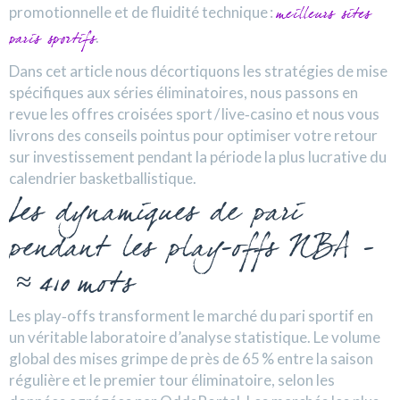
promotionnelle et de fluidité technique :
meilleurs sites
paris sportifs
.
Dans cet article nous décortiquons les stratégies de mise
spécifiques aux séries éliminatoires, nous passons en
revue les offres croisées sport / live‑casino et nous vous
livrons des conseils pointus pour optimiser votre retour
sur investissement pendant la période la plus lucrative du
calendrier basketballistique.
Les dynamiques de pari
pendant les play‑offs NBA –
≈ 410 mots
Les play‑offs transforment le marché du pari sportif en
un véritable laboratoire d’analyse statistique. Le volume
global des mises grimpe de près de 65 % entre la saison
régulière et le premier tour éliminatoire, selon les