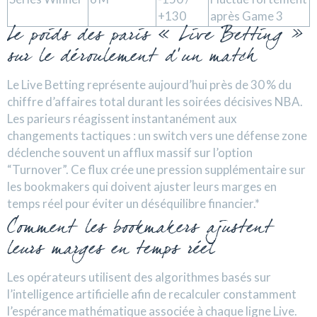
+130
après Game 3
Le poids des paris « Live Betting »
sur le déroulement d’un match
Le Live Betting représente aujourd’hui près de 30 % du
chiffre d’affaires total durant les soirées décisives NBA.
Les parieurs réagissent instantanément aux
changements tactiques : un switch vers une défense zone
déclenche souvent un afflux massif sur l’option
“Turnover”. Ce flux crée une pression supplémentaire sur
les bookmakers qui doivent ajuster leurs marges en
temps réel pour éviter un déséquilibre financier.*
Comment les bookmakers ajustent
leurs marges en temps réel
Les opérateurs utilisent des algorithmes basés sur
l’intelligence artificielle afin de recalculer constamment
l’espérance mathématique associée à chaque ligne Live.