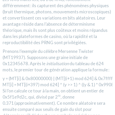
différemment : ils capturent des phénomènes physiques
(bruit thermique, photons, mouvements microscopiques)
et convertissent ces variations en bits aléatoires. Leur
avantage réside dans l’absence de déterminisme
théorique, mais ils sont plus coûteux et moins répandus
dans les plateformes de casino, où la rapidité et la
reproductibilité des PRNG sont privilégiées.
Prenons l’exemple du célèbre Mersenne Twister
(MT19937). Supposons une graine initiale de
0x12345678. Après le
initialisation
du tableau de 624
mots, le premier tour de génération applique la formule :
y = (MT[i] & 0x80000000) | (MT[(i+1) mod 624] & 0x7ffffff
Si l’on calcule ce tour à la main, on obtient un entier de
0x5f1e9d2c, qui, divisé par 2³², donne
0.371 (approximativement). Ce nombre aléatoire sera
ensuite comparé aux seuils de gain du slot pour