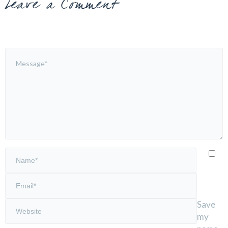
Leave a Comment
Save
my