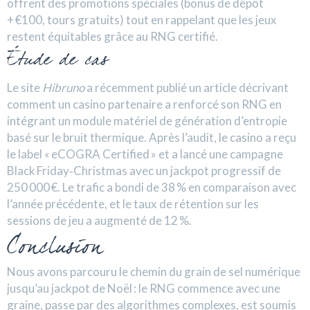
offrent des promotions spéciales (bonus de dépôt
+ €100, tours gratuits) tout en rappelant que les jeux
restent équitables grâce au RNG certifié.
Étude de cas
Le site
Hibruno
a récemment publié un article décrivant
comment un casino partenaire a renforcé son RNG en
intégrant un module matériel de génération d’entropie
basé sur le bruit thermique. Après l’audit, le casino a reçu
le label « eCOGRA Certified » et a lancé une campagne
Black Friday‑Christmas avec un jackpot progressif de
250 000 €. Le trafic a bondi de 38 % en comparaison avec
l’année précédente, et le taux de rétention sur les
sessions de jeu a augmenté de 12 %.
Conclusion
Nous avons parcouru le chemin du grain de sel numérique
jusqu’au jackpot de Noël : le RNG commence avec une
graine, passe par des algorithmes complexes, est soumis