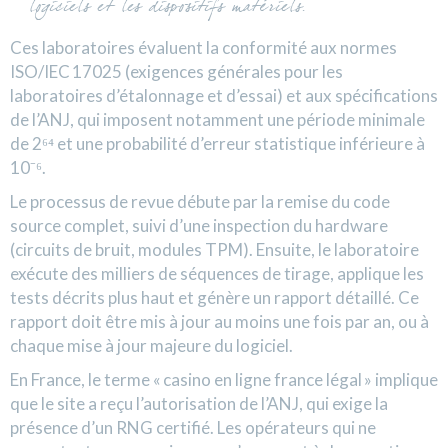
logiciels et les dispositifs matériels.
Ces laboratoires évaluent la conformité aux normes
ISO/IEC 17025 (exigences générales pour les
laboratoires d’étalonnage et d’essai) et aux spécifications
de l’ANJ, qui imposent notamment une période minimale
de 2⁶⁴ et une probabilité d’erreur statistique inférieure à
10⁻⁶.
Le processus de revue débute par la remise du code
source complet, suivi d’une inspection du hardware
(circuits de bruit, modules TPM). Ensuite, le laboratoire
exécute des milliers de séquences de tirage, applique les
tests décrits plus haut et génère un rapport détaillé. Ce
rapport doit être mis à jour au moins une fois par an, ou à
chaque mise à jour majeure du logiciel.
En France, le terme « casino en ligne france légal » implique
que le site a reçu l’autorisation de l’ANJ, qui exige la
présence d’un RNG certifié. Les opérateurs qui ne