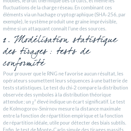
mobiles, le bruit thermique des circuits, et même les
fluctuations de la charge réseau. En combinant ces
éléments via un hachage cryptographique (SHA‑256, par
exemple), le système produit une graine imprévisible,
même si un attaquant connaît l’une des sources.
2. Modélisation statistique
des tirages : tests de
conformité
Pour prouver que le RNG ne favorise aucun résultat, les
opérateurs soumettent leurs séquences à une batterie de
tests statistiques. Le test du chi‑2 compare la distribution
observée des symboles à la distribution théorique
attendue ; un χ² élevé indique un écart significatif. Le test
de Kolmogorov‑Smirnov mesure la distance maximale
entre la fonction de répartition empirique et la fonction
de répartition idéale, utile pour détecter des biais subtils.
Enfin, le test de Monte‑Carlo simule des tirages massifs