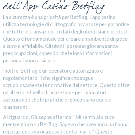
dell’App Casino Betflag
La sicurezza è una priorità per Betflag. L’app casino
utilizza tecnologie di crittografia avanzate per garantire
che tutte le transazioni e i dati degli utenti siano protetti.
Questo è fondamentale per creare un ambiente di gioco
sicuro e affidabile. Gli utenti possono giocare senza
preoccupazioni, sapendo che le loro informazioni
personali sono al sicuro.
Inoltre, Betflag è un operatore autorizzato e
regolamentato, il che significa che segue
scrupolosamente le normative del settore. Questo offre
un ulteriore livello di protezione per i giocatori,
assicurando che le pratiche di gioco siano eque e
trasparenti.
Al riguardo, Giuseppe afferma: “Mi sento al sicuro
mentre gioco su Betflag. Sapevo che avevano una buona
reputazione, ma ora posso confermarlo.” Questo