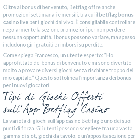
Oltre al bonus di benvenuto, Betflag offre anche
promozioni settimanali e mensili, tra cui il
betflag bonus
casino live
per i giochi dal vivo. È consigliabile controllare
regolarmente la sezione promozioni per non perdere
nessuna opportunità. I bonus possono variare, ma spesso
includono giri gratuiti e rimborsi su perdite.
Come spiega Francesco, un utente esperto: “Ho
approfittato del bonus di benvenuto e mi sono divertito
molto a provare diversi giochi senza rischiare troppo del
mio capitale.” Questo sottolinea l’importanza dei bonus
per i nuovi giocatori.
Tipi di Giochi Offerti
sull’App Betflag Casino
La varietà di giochi sull’app casino Betflag è uno dei suoi
punti di forza. Gli utenti possono scegliere tra una vasta
gamma di slot, giochi da tavolo, e un’apposita sezione per