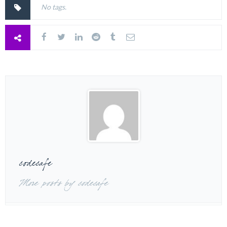
No tags.
codecafe
More posts by codecafe