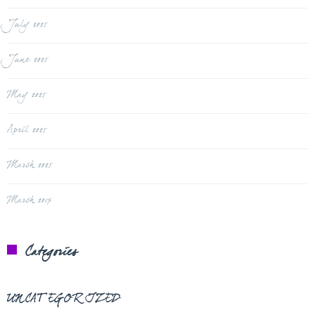
July 2025
June 2025
May 2025
April 2025
March 2025
March 2017
Categories
UNCATEGORIZED