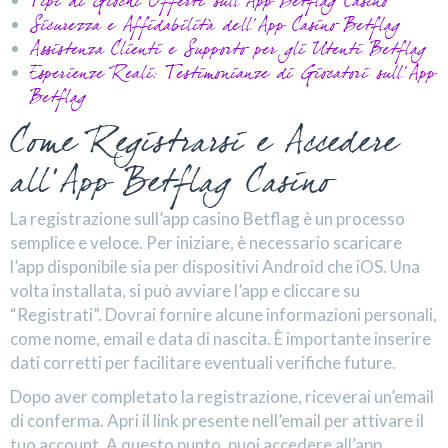
Tipi di Giochi Offerti sull’App Betflag Casino
Sicurezza e Affidabilità dell’App Casino Betflag
Assistenza Clienti e Supporto per gli Utenti Betflag
Esperienze Reali: Testimonianze di Giocatori sull’App
Betflag
Come Registrarsi e Accedere
all’App Betflag Casino
La registrazione sull’app casino Betflag è un processo
semplice e veloce. Per iniziare, è necessario scaricare
l’app disponibile sia per dispositivi Android che iOS. Una
volta installata, si può avviare l’app e cliccare su
“Registrati”. Dovrai fornire alcune informazioni personali,
come nome, email e data di nascita. È importante inserire
dati corretti per facilitare eventuali verifiche future.
Dopo aver completato la registrazione, riceverai un’email
di conferma. Apri il link presente nell’email per attivare il
tuo account. A questo punto, puoi accedere all’app