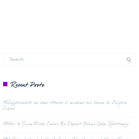
Recent Posts
MSuggerimenti su come ottenere il massimo dai bonus di Onlywin
Casino
MHow to Claim Wildz Casino No Deposit Bonus Codes Effortlessly