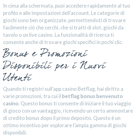
In cima alla schermata, puoi accedere rapidamente al tuo
profilo e alle impostazioni dell’account. Le categorie di
giochi sono ben organizzate, permettendoti di trovare
facilmente ciò che cerchi, che si tratti di slot, giochi da
tavolo o un live casino. La funzionalità di ricerca ti
consente anche di trovare giochi specifici in pochi clic.
Bonus e Promozioni
Disponibili per i Nuovi
Utenti
Quando ti registri sull’app casino Betflag, hai diritto a
varie promozioni, tra cui il
betflag bonus benvenuto
casino
. Questo bonus ti consente di iniziare il tuo viaggio
di gioco con un vantaggio, ricevendo un certo ammontare
di credito bonus dopo il primo deposito. Questo è un
ottimo incentivo per esplorare l’ampia gamma di giochi
disponibili.