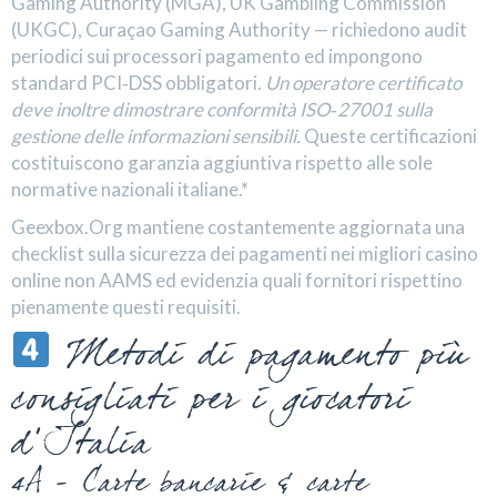
Gaming Authority (MGA), UK Gambling Commission
(UKGC), Curaçao Gaming Authority — richiedono audit
periodici sui processori pagamento ed impongono
standard PCI‑DSS obbligatori.
Un operatore certificato
deve inoltre dimostrare conformità ISO‑27001 sulla
gestione delle informazioni sensibili.
Queste certificazioni
costituiscono garanzia aggiuntiva rispetto alle sole
normative nazionali italiane.*
Geexbox.Org mantiene costantemente aggiornata una
checklist sulla sicurezza dei pagamenti nei migliori casino
online non AAMS ed evidenzia quali fornitori rispettino
pienamente questi requisiti.
Metodi di pagamento più
consigliati per i giocatori
d’Italia
4A – Carte bancarie & carte