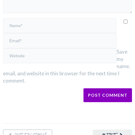
Save
my
name,
email, and website in this browser for the next time I
comment.