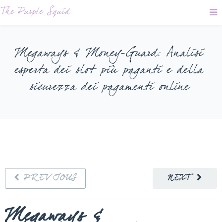
The Purple Squid
Megaways & Money‑Guard: Analisi
esperta dei slot più paganti e della
sicurezza dei pagamenti online
PREVIOUS
NEXT
Megaways &