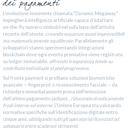
dei pagamenti
L’evoluzione imminente chiamata “Dynamic Megaway”
impiegherà intelligenza artificiale capace d’adattare
on‑the‑fly numero simboli/reel sulla base dell’attività
recente dell’utente,
creando sequenze quasi imprevedibili
ma matematicamente equilibrate.
Parallelamente gli
sviluppatori stanno sperimentando integrazioni
blockchain dove ogni evento premiativo viene registrato
su ledger immutabile,
offrendo trasparenza totale su
contributo individuale al pool progressive.
Sul fronte payment si profilano soluzioni biometriche
avanzate — fingerprint o riconoscimento facciale — da
richiedere immediatamente prima dell’emissione
dell’ultimo pagamento jackpot.
, riducendo drasticamente
frodi interne ed esterne.
L’Unione Europea sta valutando
normative specifiche sull’identificazione digitale entro
cinque anni,
obbligando tutti gli operatoristi licenziat​I ad
adeguarsi entro scadenze stringenti.