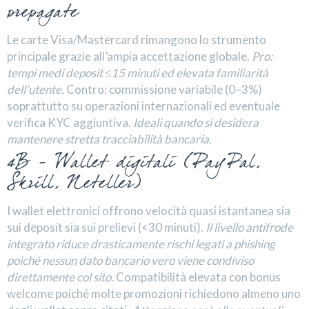
prepagate
Le carte Visa/Mastercard rimangono lo strumento
principale grazie all’ampia accettazione globale.
Pro:
tempi medi deposit ≤​15 minuti ed elevata familiarità
dell’utente.
Contro: commissione variabile (0–3%)
soprattutto su operazioni internazionali ed eventuale
verifica KYC aggiuntiva.
Ideali quando si desidera
mantenere stretta tracciabilità bancaria.
4B – Wallet digitali (PayPal,
Skrill, Neteller)
I wallet elettronici offrono velocità quasi istantanea sia
sui deposit sia sui prelievi (<​30 minuti).
Il livello antifrode
integrato riduce drasticamente rischi legati a phishing
poiché nessun dato bancario vero viene condiviso
direttamente col sito.
Compatibilità elevata con bonus
welcome poiché molte promozioni richiedono almeno uno