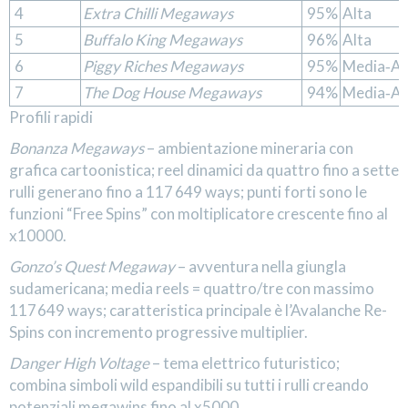
4
Extra Chilli Megaways
95%
Alta
5
Buffalo King Megaways
96%
Alta
6
Piggy Riches Megaways
95%
Media‑Al
7
The Dog House Megaways
94%
Media‑Al
Profili rapidi
Bonanza Megaways
– ambientazione mineraria con
grafica cartoonistica; reel dinamici da quattro fino a sette
rulli generano fino a 117 649 ways; punti forti sono le
funzioni “Free Spins” con moltiplicatore crescente fino al
x10000.
Gonzo’s Quest Megaway
– avventura nella giungla
sudamericana; media reels = quattro/tre con massimo
117 649 ways; caratteristica principale è l’Avalanche Re-
Spins con incremento progressive multiplier.
Danger High Voltage
– tema elettrico futuristico;
combina simboli wild espandibili su tutti i rulli creando
potenziali mega­wins fino al x5000.