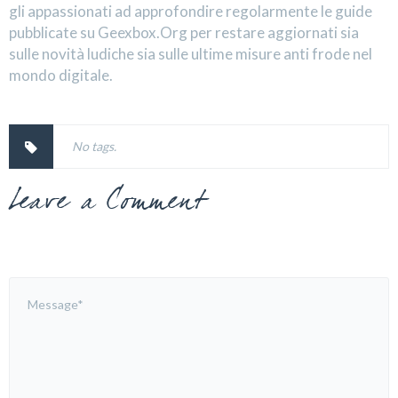
gli appassiona​ti ad approfondire regolarmente le guide
pubblicate su Geexbox.Org per restare aggiornati sia
sulle novità ludiche sia sulle ultime misure anti frode nel
mondo digitale.​
No tags.
Leave a Comment