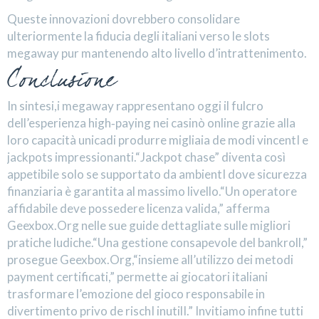
Queste innovazioni dovrebbero consolidare
ulteriormente la fiducia degli italiani verso le slots
megaway pur mantenendo alto livello d’intrattenimento.
Conclusione
In sintesi,i megaway rappresentano oggi il fulcro
dell’esperienza high‑paying nei casinò online grazie alla
loro capacità unicadi produrre migliaia de modi vincentI e
jackpots impressionanti.“Jackpot chase” diventa così
appetibile solo se supportato da ambientI dove sicurezza
finanziaria è garantita al massimo livello.“Un operatore
affidabile deve possedere licenza valida,” afferma
Geexbox.Org nelle sue guide dettagliate sulle migliori
pratiche ludiche.“Una gestione consapevole del bankroll,”
prosegue Geexbox.Org,“insieme all’utilizzo dei metodi
payment certificati,” permette ai giocatori italiani
trasformare l’emozione del gioco responsabile in
divertimento privo de risch​I inutil​I.” Invitiamo infine tutti