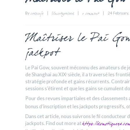
Maîtriser le Pai Gow 
By 
codecafe
|
Uncategorized
|
0 comment
|
24 February, 
Maîtriser le Pai Gow
jackpot
Le Pai Gow, souvent méconnu des amateurs de jeux 
de Shanghai au XIXᵉ siècle, il a traversé les front
stratégie profonde et gains récurrents. Contraire
sessions s’étirent et que les gains se cumulent 
Pour des revues impartiales et des classements 
bonus d’inscription et les jackpots progressifs, 
Dans cet article, nous suivrons le fil conducteur
jackpots. Find out more at
https://domotique34.co