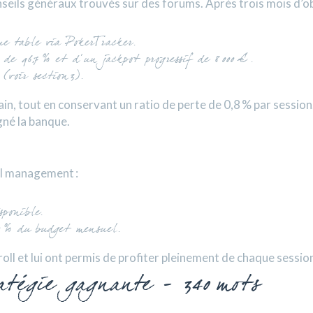
conseils généraux trouvés sur des forums. Après trois mois d’ob
ue table via PokerTracker.
 96,7 % et d’un jackpot progressif de 8 000 €.
(voir section 3).
in, tout en conservant un ratio de perte de 0,8 % par session.
gné la banque.
ll management :
ponible.
0 % du budget mensuel.
oll et lui ont permis de profiter pleinement de chaque sessio
atégie gagnante – 340 mots