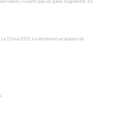
servation, il a noté que ses gains stagnèrent. Il a
 Le 12 mai 2025, il a déclenché un jackpot de
n.