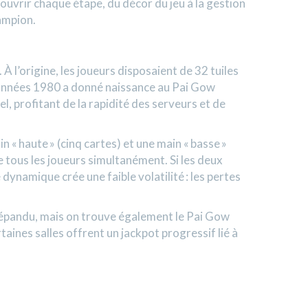
couvrir chaque étape, du décor du jeu à la gestion
hampion.
 À l’origine, les joueurs disposaient de 32 tuiles
s années 1980 a donné naissance au Pai Gow
l, profitant de la rapidité des serveurs et de
n « haute » (cinq cartes) et une main « basse »
re tous les joueurs simultanément. Si les deux
 dynamique crée une faible volatilité : les pertes
 répandu, mais on trouve également le Pai Gow
aines salles offrent un jackpot progressif lié à