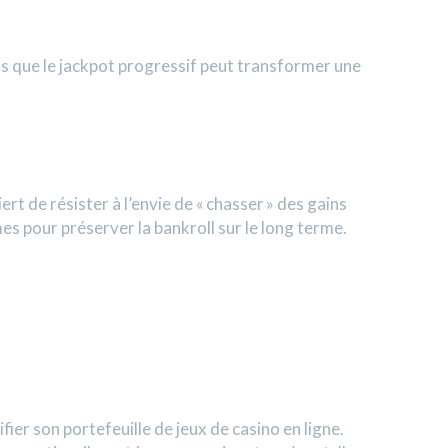
dis que le jackpot progressif peut transformer une
rt de résister à l’envie de « chasser » des gains
s pour préserver la bankroll sur le long terme.
fier son portefeuille de jeux de casino en ligne.