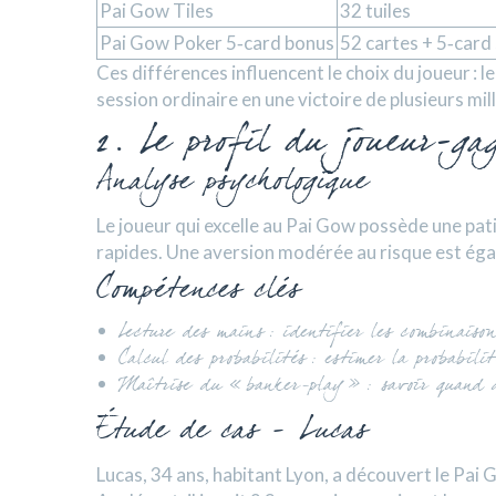
Pai Gow Tiles
32 tuiles
Pai Gow Poker 5‑card bonus
52 cartes + 5‑card 
Ces différences influencent le choix du joueur : 
session ordinaire en une victoire de plusieurs mill
2. Le profil du joueur‑ga
Analyse psychologique
Le joueur qui excelle au Pai Gow possède une patie
rapides. Une aversion modérée au risque est égal
Compétences clés
Lecture des mains : identifier les combinaiso
Calcul des probabilités : estimer la probabil
Maîtrise du « banker‑play » : savoir quand d
Étude de cas – Lucas
Lucas, 34 ans, habitant Lyon, a découvert le Pai G