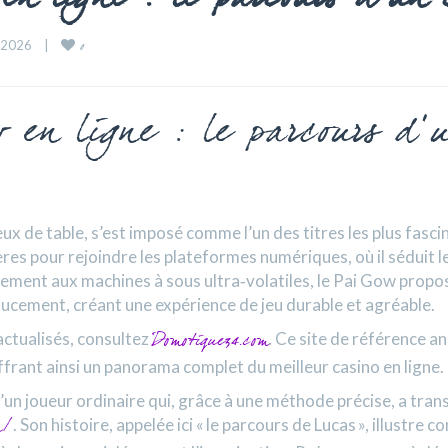
en ligne : le parcours d’un
0
2026    
|
 en ligne : le parcours d’
de table, s’est imposé comme l’un des titres les plus fascina
ières pour rejoindre les plateformes numériques, où il séduit le
ment aux machines à sous ultra‑volatiles, le Pai Gow propose 
doucement, créant une expérience de jeu durable et agréable.
actualisés, consultez
Domotique34.com
. Ce site de référence a
offrant ainsi un panorama complet du meilleur casino en ligne.
 d’un joueur ordinaire qui, grâce à une méthode précise, a tr
m/
. Son histoire, appelée ici « le parcours de Lucas », illustre 