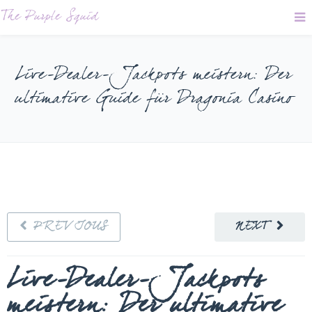
The Purple Squid
Live‑Dealer‑Jackpots meistern: Der
ultimative Guide für Dragonia Casino
PREVIOUS
NEXT
Live‑Dealer‑Jackpots
meistern: Der ultimative