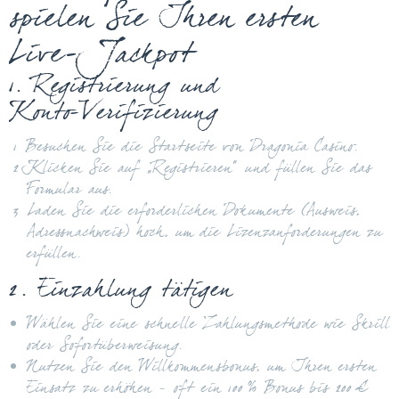
spielen Sie Ihren ersten
Live‑Jackpot
1. Registrierung und
Konto‑Verifizierung
Besuchen Sie die Startseite von Dragonia Casino.
Klicken Sie auf „Registrieren“ und füllen Sie das
Formular aus.
Laden Sie die erforderlichen Dokumente (Ausweis,
Adressnachweis) hoch, um die Lizenzanforderungen zu
erfüllen.
2. Einzahlung tätigen
Wählen Sie eine schnelle Zahlungsmethode wie Skrill
oder Sofortüberweisung.
Nutzen Sie den Willkommensbonus, um Ihren ersten
Einsatz zu erhöhen – oft ein 100 % Bonus bis 200 €