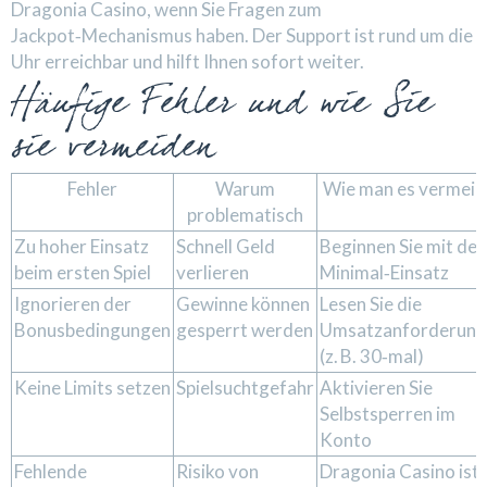
Dragonia Casino, wenn Sie Fragen zum
Jackpot‑Mechanismus haben. Der Support ist rund um die
Uhr erreichbar und hilft Ihnen sofort weiter.
Häufige Fehler und wie Sie
sie vermeiden
Fehler
Warum
Wie man es vermeid
problematisch
Zu hoher Einsatz
Schnell Geld
Beginnen Sie mit de
beim ersten Spiel
verlieren
Minimal‑Einsatz
Ignorieren der
Gewinne können
Lesen Sie die
Bonusbedingungen
gesperrt werden
Umsatzanforderung
(z. B. 30‑mal)
Keine Limits setzen
Spielsuchtgefahr
Aktivieren Sie
Selbstsperren im
Konto
Fehlende
Risiko von
Dragonia Casino ist