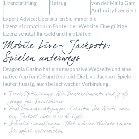
Lizenzprüfung
Betrug
von der Malta Gami
Authority lizenziert
Expert Advice: Überprüfen Sie immer die
Lizenzinformation im Footer der Website. Eine gültige
Lizenz schützt Ihr Geld und Ihre Daten.
Mobile Live‑Jackpots:
Spielen unterwegs
Dragonia Casino hat eine responsive Webseite und eine
native App für iOS und Android. Die Live‑Jackpot‑Spiele
laufen flüssig, auch bei schwacher Verbindung.
Touch‑Optimierung: Alle Bedienelemente sind groß
genug für Smartphones.
Push‑Benachrichtigungen: Erhalten Sie Alerts, wenn
ein Jackpot über 10.000 € liegt.
Schnelle Einzahlungen: Mit mobilen Wallets können
Sie sofort weiterzocken.