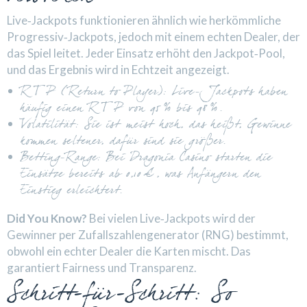
Live‑Jackpots funktionieren ähnlich wie herkömmliche
Progressiv‑Jackpots, jedoch mit einem echten Dealer, der
das Spiel leitet. Jeder Einsatz erhöht den Jackpot‑Pool,
und das Ergebnis wird in Echtzeit angezeigt.
RTP (Return to Player): Live‑Jackpots haben
häufig einen RTP von 95 % bis 98 %.
Volatilität: Sie ist meist hoch, das heißt, Gewinne
kommen seltener, dafür sind sie größer.
Betting‑Range: Bei Dragonia Casino starten die
Einsätze bereits ab 0,10 €, was Anfängern den
Einstieg erleichtert.
Did You Know?
Bei vielen Live‑Jackpots wird der
Gewinner per Zufallszahlengenerator (RNG) bestimmt,
obwohl ein echter Dealer die Karten mischt. Das
garantiert Fairness und Transparenz.
Schritt‑für‑Schritt: So