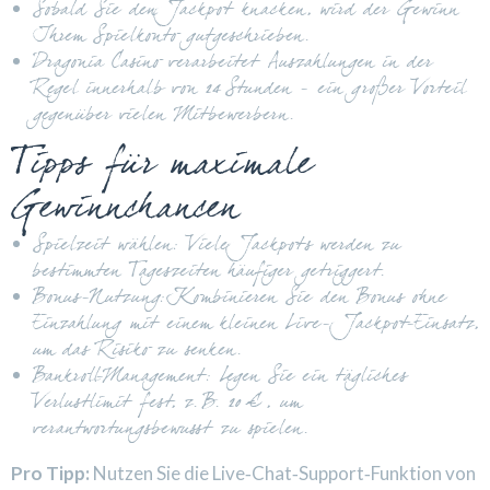
Sobald Sie den Jackpot knacken, wird der Gewinn
Ihrem Spielkonto gutgeschrieben.
Dragonia Casino verarbeitet Auszahlungen in der
Regel innerhalb von 24 Stunden – ein großer Vorteil
gegenüber vielen Mitbewerbern.
Tipps für maximale
Gewinnchancen
Spielzeit wählen: Viele Jackpots werden zu
bestimmten Tageszeiten häufiger getriggert.
Bonus‑Nutzung: Kombinieren Sie den Bonus ohne
Einzahlung mit einem kleinen Live‑Jackpot‑Einsatz,
um das Risiko zu senken.
Bankroll‑Management: Legen Sie ein tägliches
Verlustlimit fest, z. B. 20 €, um
verantwortungsbewusst zu spielen.
Pro Tipp:
Nutzen Sie die Live‑Chat‑Support‑Funktion von