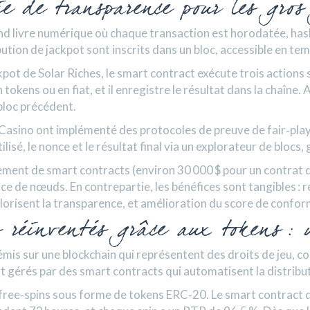
ie de transparence pour les gros
d livre numérique où chaque transaction est horodatée, has
ution de jackpot sont inscrits dans un bloc, accessible en tem
ot de Solar Riches, le smart contract exécute trois actions si
n tokens ou en fiat, et il enregistre le résultat dans la chaîne
 bloc précédent.
asino ont implémenté des protocoles de preuve de fair‑play b
ilisé, le nonce et le résultat final via un explorateur de blocs,
ment de smart contracts (environ 30 000 $ pour un contrat de 
de nœuds. En contrepartie, les bénéfices sont tangibles : ré
lorisent la transparence, et amélioration du score de confor
s réinventés grâce aux tokens : 
mis sur une blockchain qui représentent des droits de jeu, 
 gérés par des smart contracts qui automatisent la distributio
ree‑spins sous forme de tokens ERC‑20. Le smart contract défi