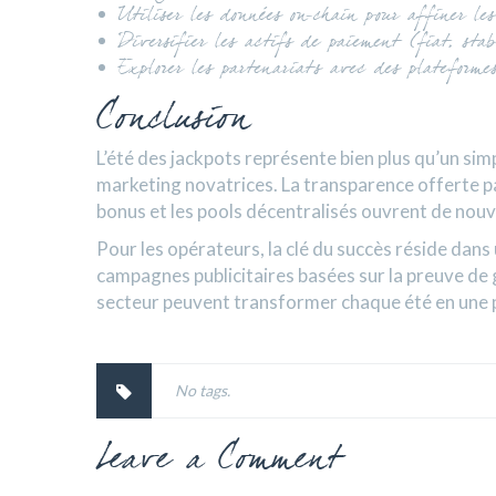
Utiliser les données on‑chain pour affiner le
Diversifier les actifs de paiement (fiat, stab
Explorer les partenariats avec des plateform
Conclusion
L’été des jackpots représente bien plus qu’un simp
marketing novatrices. La transparence offerte par 
bonus et les pools décentralisés ouvrent de nouv
Pour les opérateurs, la clé du succès réside dan
campagnes publicitaires basées sur la preuve de 
secteur peuvent transformer chaque été en une p
No tags.
Leave a Comment