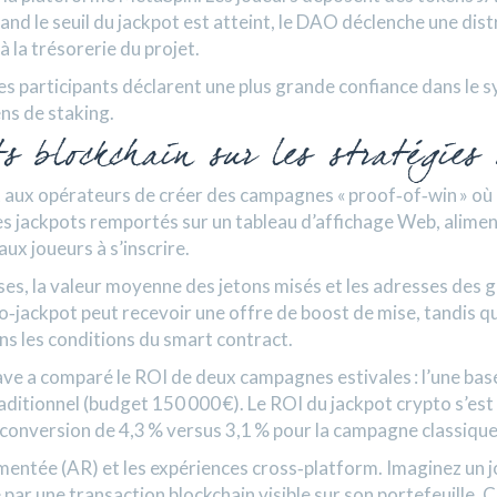
uand le seuil du jackpot est atteint, le DAO déclenche une di
 la trésorerie du projet.
 des participants déclarent une plus grande confiance dans le s
ns de staking.
ts blockchain sur les stratégies
t aux opérateurs de créer des campagnes « proof‑of‑win » où 
s jackpots remportés sur un tableau d’affichage Web, alimen
eaux joueurs à s’inscrire.
ses, la valeur moyenne des jetons misés et les adresses des 
o‑jackpot peut recevoir une offre de boost de mise, tandis q
ns les conditions du smart contract.
e a comparé le ROI de deux campagnes estivales : l’une basé
t traditionnel (budget 150 000 €). Le ROI du jackpot crypto s’e
e conversion de 4,3 % versus 3,1 % pour la campagne classique
gmentée (AR) et les expériences cross‑platform. Imaginez un j
par une transaction blockchain visible sur son portefeuille. C