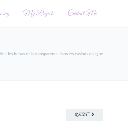
cing
My Projects
Contact Me
init les bonus et la transparence dans les casinos en ligne
NEXT