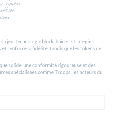
r ajoutée.
atilité.
ives.
 du jeu, technologie blockchain et stratégies
et renforce la fidélité, tandis que les tokens de
ique solide, une conformité rigoureuse et des
ources spécialisées comme Troops, les acteurs du