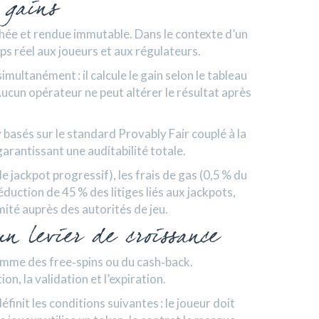
 gains
hée et rendue immutable. Dans le contexte d’un
ps réel aux joueurs et aux régulateurs.
multanément : il calcule le gain selon le tableau
. Aucun opérateur ne peut altérer le résultat après
asés sur le standard Provably Fair couplé à la
 garantissant une auditabilité totale.
jackpot progressif), les frais de gas (0,5 % du
duction de 45 % des litiges liés aux jackpots,
mité auprès des autorités de jeu.
un levier de croissance
comme des free‑spins ou du cash‑back.
n, la validation et l’expiration.
nit les conditions suivantes : le joueur doit