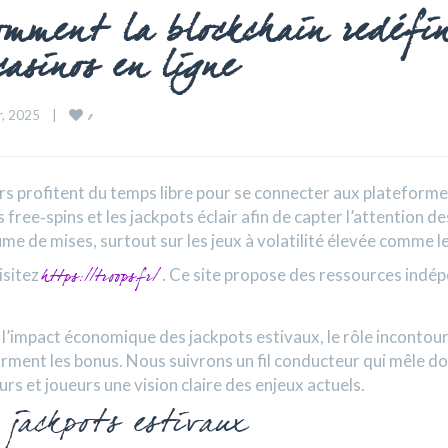
omment la blockchain redéfin
casinos en ligne
0
 2025    
|
ueurs profitent du temps libre pour se connecter aux plateform
es free‑spins et les jackpots éclair afin de capter l’attention
e de mises, surtout sur les jeux à volatilité élevée comme l
isitez
https://troops.fr/
. Ce site propose des ressources indép
 l’impact économique des jackpots estivaux, le rôle incontour
orment les bonus. Nous suivrons un fil conducteur qui mêle d
urs et joueurs une vision claire des enjeux actuels.
 jackpots estivaux