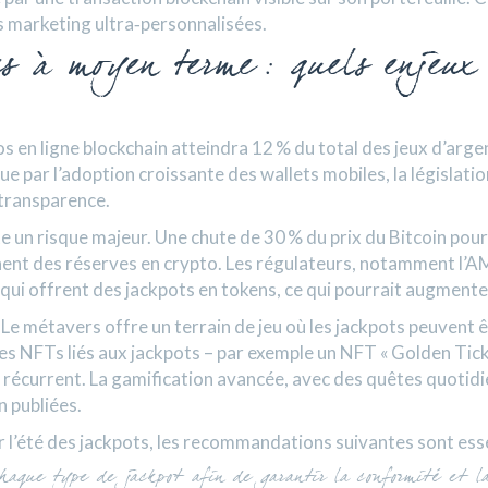
 marketing ultra‑personnalisées.
es à moyen terme : quels enjeux
s en ligne blockchain atteindra 12 % du total des jeux d’arge
e par l’adoption croissante des wallets mobiles, la législation
 transparence.
 un risque majeur. Une chute de 30 % du prix du Bitcoin pourr
nnent des réserves en crypto. Les régulateurs, notamment l’A
 qui offrent des jackpots en tokens, ce qui pourrait augmente
e métavers offre un terrain de jeu où les jackpots peuvent 
es NFTs liés aux jackpots – par exemple un NFT « Golden Tick
 récurrent. La gamification avancée, avec des quêtes quotid
 publiées.
r l’été des jackpots, les recommandations suivantes sont esse
haque type de jackpot afin de garantir la conformité et la