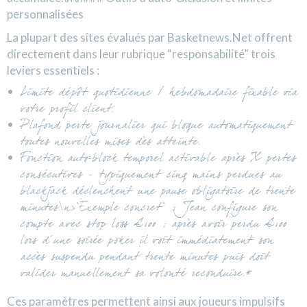
personnalisées
La plupart des sites évalués par Basketnews.Net offrent
directement dans leur rubrique “responsabilité” trois
leviers essentiels :
Limite dépôt quotidienne / hebdomadaire fixable via
votre profil client.
Plafond perte journalier qui bloque automatiquement
toutes nouvelles mises dès atteinte.
Fonction auto‑block temporel activable après X pertes
consécutives – typiquement cinq mains perdues au
blackjack déclenchent une pause obligatoire de trente
minutes.\n>`Exemple concret` : Jean configure son
compte avec stop loss €100 ; après avoir perdu €100
lors d’une soirée poker il voit immédiatement son
accès suspendu pendant trente minutes puis doit
valider manuellement sa volonté reconduire.*
Ces paramètres permettent ainsi aux joueurs impulsifs