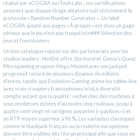
réalisé par eCOGRA ou iTech Labs ; ces certifications
assurent que chaque tirage aléatoire suit strictement le
protocole « Random Number Generator ». Un label
eCOGRA ajouté aux pages « À propos » est donc un gage
sérieux que le jeu n’est pas truqué.\n\n### Sélection des
jeux et fournisseurs
Un bon catalogue repose sur des partenariats avec les
studios leaders : NetEnt offre
Starburst
et
Gonzo’s Quest
,
Microgaming propose
Mega Moolah
avec son jackpot
progressif record de plusieurs dizaines de millions
d’euros, tandis que Evolution Gaming anime les tables live
avec vrais croupiers francophones.\n\nLa diversité
compte autant que la qualité : recherchez des machines à
sous modernes dotées d’au moins cinq rouleaux, jusqu’à
quatre cent vingt‑et‑un lignes payantes (« paylines ») et
un RTP moyen supérieur à 96 %. Les variantes classiques
comme le blackjack français ou la roulette européenne
doivent être visibles dès l’écran principal afin que vous ne