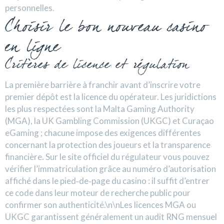
personnelles.
Choisir le bon nouveau casino
en ligne
Critères de licence et régulation
La première barrière à franchir avant d’inscrire votre
premier dépôt est la licence du opérateur. Les juridictions
les plus respectées sont la Malta Gaming Authority
(MGA), la UK Gambling Commission (UKGC) et Curaçao
eGaming ; chacune impose des exigences différentes
concernant la protection des joueurs et la transparence
financière. Sur le site officiel du régulateur vous pouvez
vérifier l’immatriculation grâce au numéro d’autorisation
affiché dans le pied‑de‑page du casino : il suffit d’entrer
ce code dans leur moteur de recherche public pour
confirmer son authenticité.\n\nLes licences MGA ou
UKGC garantissent généralement un audit RNG mensuel