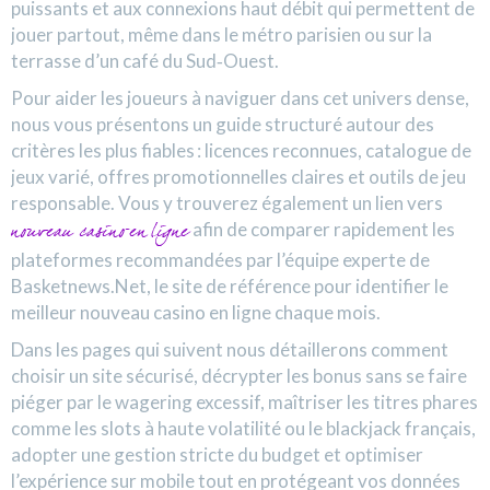
puissants et aux connexions haut débit qui permettent de
jouer partout, même dans le métro parisien ou sur la
terrasse d’un café du Sud‑Ouest.
Pour aider les joueurs à naviguer dans cet univers dense,
nous vous présentons un guide structuré autour des
critères les plus fiables : licences reconnues, catalogue de
jeux varié, offres promotionnelles claires et outils de jeu
responsable. Vous y trouverez également un lien vers
nouveau casino en ligne
afin de comparer rapidement les
plateformes recommandées par l’équipe experte de
Basketnews.Net, le site de référence pour identifier le
meilleur nouveau casino en ligne chaque mois.
Dans les pages qui suivent nous détaillerons comment
choisir un site sécurisé, décrypter les bonus sans se faire
piéger par le wagering excessif, maîtriser les titres phares
comme les slots à haute volatilité ou le blackjack français,
adopter une gestion stricte du budget et optimiser
l’expérience sur mobile tout en protégeant vos données