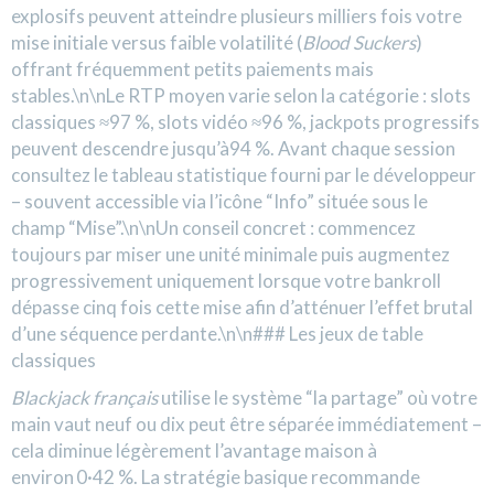
explosifs peuvent atteindre plusieurs milliers fois votre
mise initiale versus faible volatilité (
Blood Suckers
)
offrant fréquemment petits paiements mais
stables.\n\nLe RTP moyen varie selon la catégorie : slots
classiques ≈97 %, slots vidéo ≈96 %, jackpots progressifs
peuvent descendre jusqu’à94 %. Avant chaque session
consultez le tableau statistique fourni par le développeur
– souvent accessible via l’icône “Info” située sous le
champ “Mise”.\n\nUn conseil concret : commencez
toujours par miser une unité minimale puis augmentez
progressivement uniquement lorsque votre bankroll
dépasse cinq fois cette mise afin d’atténuer l’effet brutal
d’une séquence perdante.\n\n### Les jeux de table
classiques
Blackjack français
utilise le système “la partage” où votre
main vaut neuf ou dix peut être séparée immédiatement –
cela diminue légèrement l’avantage maison à
environ 0·42 %. La stratégie basique recommande