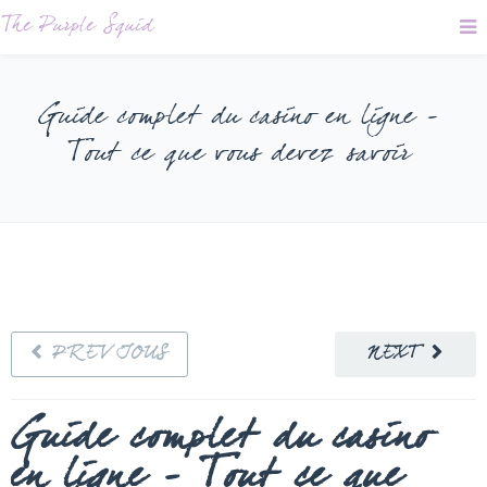
The Purple Squid
Guide complet du casino en ligne –
Tout ce que vous devez savoir
PREVIOUS
NEXT
Guide complet du casino
en ligne – Tout ce que