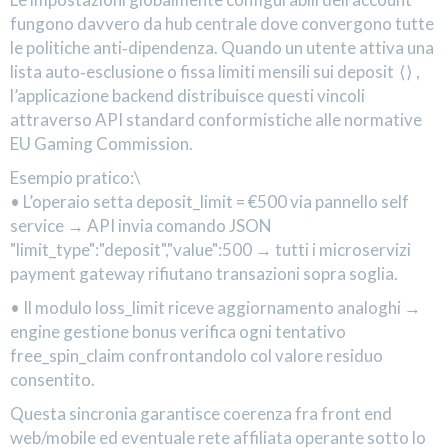
fungono davvero da hub centrale dove convergono tutte
le politiche anti‑dipendenza.​ Quando un utente attiva una
lista auto‐esclusione o fissa limiti mensili sui deposit​⁠ ⁠⁠ ⁠⁣ ⟨ ⟩⁡ ⁣​​⁢​​⁢​,
l’applicazione backend distribuisce questi vincoli
attraverso API standard conformistiche alle normative
EU Gaming Commission.
Esempio pratico:\
• L’operaio setta
deposit_limit = €500
via pannello self
service → API invia comando JSON
"limit_type":"deposit","value":500
→ tutti i microservizi
payment gateway rifiutano transazioni sopra soglia.
• Il modulo
loss_limit
riceve aggiornamento analoghi →
engine gestione bonus verifica ogni tentativo
free_spin_claim
confrontandolo col valore residuo
consentito.
Questa sincronia garantisce coerenza fra front end
web/mobile ed eventuale rete affiliata operante sotto lo