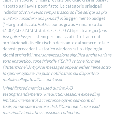
rispetto agli avvisi post-fatto.​ Le categorie principali
includono:\n\n
Avviso tempo trascorso (“Se sei qui da più
d'un'ora considera una pausa”).\n
Suggerimento budget
(“Hai già utilizzato €50 su bonus gratis – rimani sotto
€100”).\t\t\t\t \t \t \t \t \t \t \t \t \
\ t
\ttips strategici (
non
inseguire loss
)​\nsistemi personalizzati sfruttano dati
profilazionali ‑ livello rischio derivante dal numero totale
deposit precedenti ‑ storico win/loss ratio ‑ tipologia
giochi preferiti.
\npersonalizzazione significa anche variare
tono linguistico : tone friendly (“Ehi!”) vs tone formale
(“Attenzione”).\ntypical messages appear either inline sotto
lo spinner oppure via push notification sul dispositivo
mobile collegato all'account user.
\nhighlighted metrics used during A/B
testing:\nandamento % reduction sessions exceeding
limit,\nincrement % acceptance opt-in self-control
tools,\ntime spent before click \”Continue\” increased
marginally indicating conscious reflection.