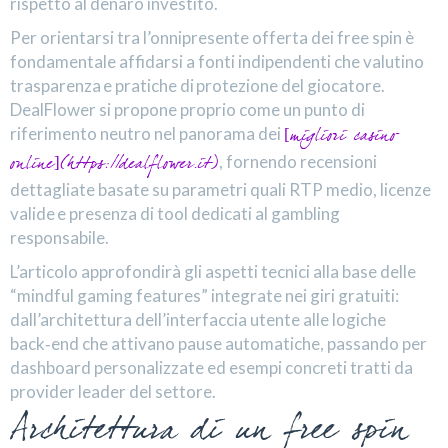
rispetto al denaro investito.​
Per orientarsi tra l’onnipresente offerta dei free spin è
fondamentale affidarsi a fonti indipendenti che valutino
trasparenza e pratiche di protezione del giocatore.
DealFlower si propone proprio come un punto di
riferimento neutro nel panorama dei
[migliori casino
online](https://dealflower.it)
, fornendo recensioni
dettagliate basate su parametri quali RTP medio, licenze
valide e presenza di tool dedicati al gambling
responsabile.​
L’articolo approfondirà gli aspetti tecnici alla base delle
“mindful gaming features” integrate nei giri gratuiti:
dall’architettura dell’interfaccia utente alle logiche
back‑end che attivano pause automatiche, passando per
dashboard personalizzate ed esempi concreti tratti da
provider leader del settore.
Architettura di un free spin