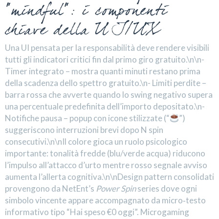
“mindful”: i componenti
chiave della UI/UX
Una UI pensata per la responsabilità deve rendere visibili
tutti gli indicatori critici fin dal primo giro gratuito.\n\n-
Timer integrato – mostra quanti minuti restano prima
della scadenza dello spettro gratuito.\n- Limiti perdite –
barra rossa che avverte quando lo swing negativo supera
una percentuale predefinita dell’importo depositato.\n-
Notifiche pausa – popup con icone stilizzate (“
”)
suggeriscono interruzioni brevi dopo N spin
consecutivi.\n\nIl colore gioca un ruolo psicologico
importante: tonalità fredde (blu/verde acqua) riducono
l’impulso all’attacco d’urto mentre rosso segnale avviso
aumenta l’allerta cognitiva.\n\nDesign pattern consolidati
provengono da NetEnt’s
Power Spin
series dove ogni
simbolo vincente appare accompagnato da micro‑testo
informativo tipo “Hai speso €0 oggi”. Microgaming