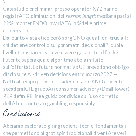
\
Casi studio preliminari presso operator XYZ hanno
registrATO diminuzioni del
session length
mediana pari al
­22%, mantenENDO invariATA la %delle prime
conversion._
Dal punto vista etico però sorgONO quesTioni crucialI :
chi detiene controllo sui parametri decisionali ?, quale
livello transparency deve essere garantito affinché
l’utente sappia quale algoritmo abbia influito
sull’offerta?. Le future normative UE prevedono obbligo
disclosure AI-driven decisions entro marzo2027.—
Nel frattempo provider leader collaborANO con enti
accademICI E gruppAri consumer advisory (DealFlower)
PER definIRE linee guida condivise sull’uso corretto
dell’AI nel contesto gambling responsibly.
Conclusione
Abbiamo esplorato gli ingredientì tecnici fondamentali
che permettono ai gratispin tradizionali diventAre veri