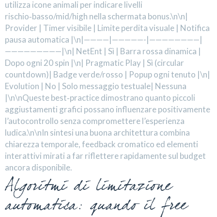
utilizza icone animali per indicare livelli
rischio‑basso/mid/high nella schermata bonus.\n\n|
Provider | Timer visibile | Limite perdita visuale | Notifica
pausa automatica |\n|————|—————-|————————|
—————————|\n| NetEnt | Sì | Barra rossa dinamica |
Dopo ogni 20 spin |\n| Pragmatic Play | Sì (circular
countdown)| Badge verde/rosso | Popup ogni tenuto |\n|
Evolution | No | Solo messaggio testuale| Nessuna
|\n\nQueste best‑practice dimostrano quanto piccoli
aggiustamenti grafici possano influenzare positivamente
l’autocontrollo senza compromettere l’esperienza
ludica.\n\nIn sintesi una buona architettura combina
chiarezza temporale, feedback cromatico ed elementi
interattivi mirati a far riflettere rapidamente sul budget
ancora disponibile.
Algoritmi di limitazione
automatica: quando il free