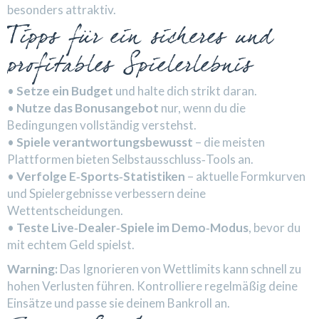
besonders attraktiv.
Tipps für ein sicheres und
profitables Spielerlebnis
•
Setze ein Budget
und halte dich strikt daran.
•
Nutze das Bonusangebot
nur, wenn du die
Bedingungen vollständig verstehst.
•
Spiele verantwortungsbewusst
– die meisten
Plattformen bieten Selbstausschluss‑Tools an.
•
Verfolge E‑Sports‑Statistiken
– aktuelle Formkurven
und Spielergebnisse verbessern deine
Wettentscheidungen.
•
Teste Live‑Dealer‑Spiele im Demo‑Modus
, bevor du
mit echtem Geld spielst.
Warning:
Das Ignorieren von Wettlimits kann schnell zu
hohen Verlusten führen. Kontrolliere regelmäßig deine
Einsätze und passe sie deinem Bankroll an.