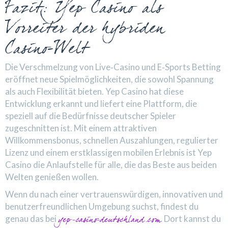
Fazit: Yep Casino als
Vorreiter der hybriden
Casino‑Welt
Die Verschmelzung von Live‑Casino und E‑Sports Betting
eröffnet neue Spielmöglichkeiten, die sowohl Spannung
als auch Flexibilität bieten. Yep Casino hat diese
Entwicklung erkannt und liefert eine Plattform, die
speziell auf die Bedürfnisse deutscher Spieler
zugeschnitten ist. Mit einem attraktiven
Willkommensbonus, schnellen Auszahlungen, regulierter
Lizenz und einem erstklassigen mobilen Erlebnis ist Yep
Casino die Anlaufstelle für alle, die das Beste aus beiden
Welten genießen wollen.
Wenn du nach einer vertrauenswürdigen, innovativen und
benutzerfreundlichen Umgebung suchst, findest du
genau das bei
yep-casino-deutschland.com
. Dort kannst du