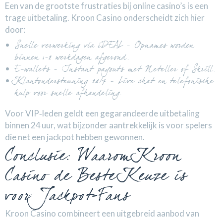
Een van de grootste frustraties bij online casino’s is een
trage uitbetaling. Kroon Casino onderscheidt zich hier
door:
Snelle verwerking via iDEAL – Opnames worden
binnen 1‑2 werkdagen afgerond.
E‑wallets – Instant payouts met Neteller of Skrill.
Klantondersteuning 24/7 – Live chat en telefonische
hulp voor snelle afhandeling.
Voor VIP‑leden geldt een gegarandeerde uitbetaling
binnen 24 uur, wat bijzonder aantrekkelijk is voor spelers
die net een jackpot hebben gewonnen.
Conclusie: Waarom Kroon
Casino de Beste Keuze is
voor Jackpot‑Fans
Kroon Casino combineert een uitgebreid aanbod van