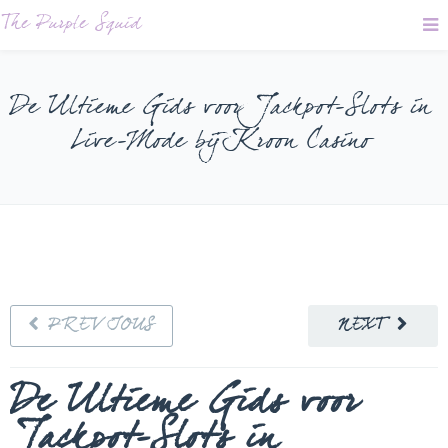
The Purple Squid
De Ultieme Gids voor Jackpot‑Slots in
Live‑Mode bij Kroon Casino
PREVIOUS
NEXT
De Ultieme Gids voor
Jackpot‑Slots in