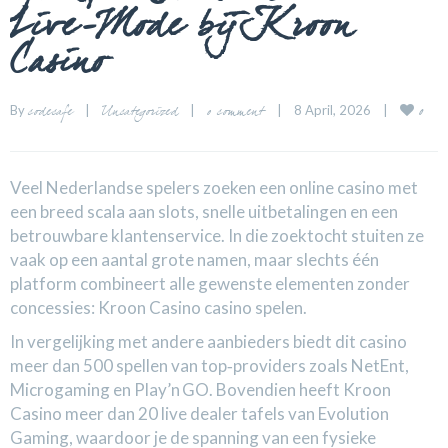
Live‑Mode bij Kroon
Casino
0
By 
codecafe
|
Uncategorized
|
0 comment
|
8 April, 2026    
|
Veel Nederlandse spelers zoeken een online casino met
een breed scala aan slots, snelle uitbetalingen en een
betrouwbare klantenservice. In die zoektocht stuiten ze
vaak op een aantal grote namen, maar slechts één
platform combineert alle gewenste elementen zonder
concessies: Kroon Casino casino spelen.
In vergelijking met andere aanbieders biedt dit casino
meer dan 500 spellen van top‑providers zoals NetEnt,
Microgaming en Play’n GO. Bovendien heeft Kroon
Casino meer dan 20 live dealer tafels van Evolution
Gaming, waardoor je de spanning van een fysieke