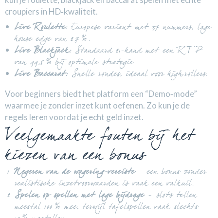
croupiers in HD‑kwaliteit.
Live Roulette:
Europese variant met 37 nummers, lage
house edge van 2,7 %.
Live Blackjack:
Standaard 21‑hand met een RTP
van 99,5 % bij optimale strategie.
Live Baccarat:
Snelle rondes, ideaal voor high‑rollers.
Voor beginners biedt het platform een “Demo‑mode”
waarmee je zonder inzet kunt oefenen. Zo kun je de
regels leren voordat je echt geld inzet.
Veelgemaakte fouten bij het
kiezen van een bonus
Negeren van de wagering‑vereiste
– een bonus zonder
realistische inzetvoorwaarden is vaak een valkuil.
Spelen op spellen met lage bijdrage
– slots tellen
meestal 100 % mee, terwijl tafelspellen vaak slechts