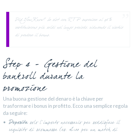
Did You Know? Le slot con RTP superiore al 96 %
restituiscono più soldi nel lungo periodo, riducendo il rischio
di perdere il bonus.
Step 4 – Gestione del
bankroll durante la
promozione
Una buona gestione del denaro è la chiave per
trasformare i bonus in profitto. Ecco una semplice regola
da seguire:
Deposita
solo l’importo necessario per soddisfare il
requisito di scommessa (es. €100 per un match di