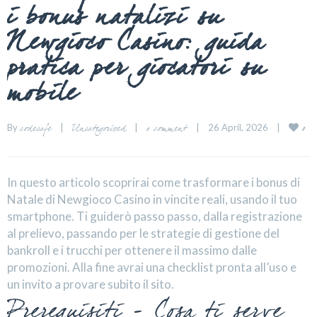
i bonus natalizi su
Newgioco Casino: guida
pratica per giocatori su
mobile
0
By 
codecafe
|
Uncategorized
|
0 comment
|
26 April, 2026    
|
In questo articolo scoprirai come trasformare i bonus di
Natale di Newgioco Casino in vincite reali, usando il tuo
smartphone. Ti guiderò passo passo, dalla registrazione
al prelievo, passando per le strategie di gestione del
bankroll e i trucchi per ottenere il massimo dalle
promozioni. Alla fine avrai una checklist pronta all’uso e
un invito a provare subito il sito.
Prerequisiti – Cosa ti serve