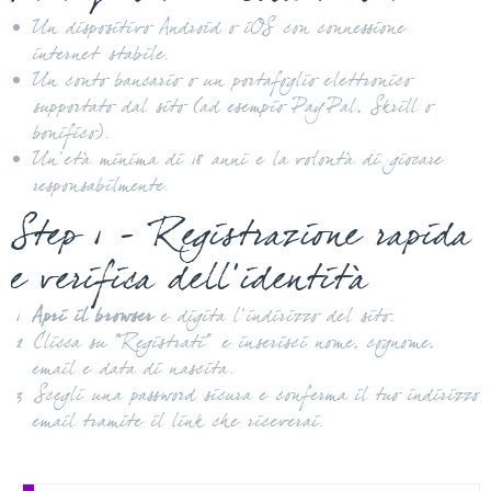
Un dispositivo Android o iOS con connessione
internet stabile.
Un conto bancario o un portafoglio elettronico
supportato dal sito (ad esempio PayPal, Skrill o
bonifico).
Un’età minima di 18 anni e la volontà di giocare
responsabilmente.
Step 1 – Registrazione rapida
e verifica dell’identità
Apri il browser
e digita l’indirizzo del sito.
Clicca su “Registrati” e inserisci nome, cognome,
email e data di nascita.
Scegli una password sicura e conferma il tuo indirizzo
email tramite il link che riceverai.