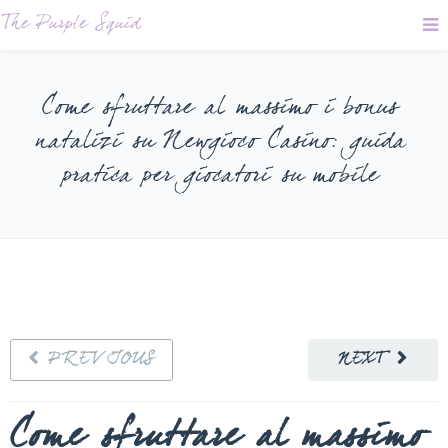
The Purple Squid
Come sfruttare al massimo i bonus
natalizi su Newgioco Casino: guida
pratica per giocatori su mobile
PREVIOUS
NEXT
Come sfruttare al massimo