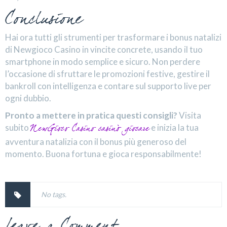
Conclusione
Hai ora tutti gli strumenti per trasformare i bonus natalizi
di Newgioco Casino in vincite concrete, usando il tuo
smartphone in modo semplice e sicuro. Non perdere
l’occasione di sfruttare le promozioni festive, gestire il
bankroll con intelligenza e contare sul supporto live per
ogni dubbio.
Pronto a mettere in pratica questi consigli?
Visita
subito
NewGioco Casino casinò giocare
e inizia la tua
avventura natalizia con il bonus più generoso del
momento. Buona fortuna e gioca responsabilmente!
No tags.