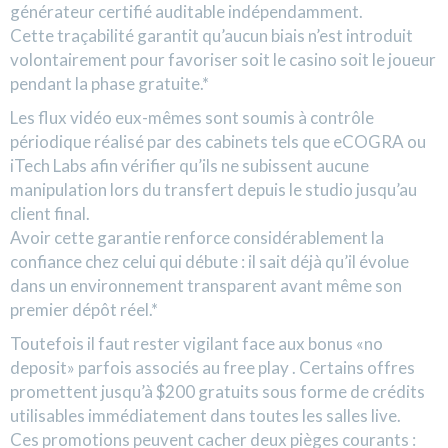
générateur certifié auditable indépendamment.
Cette traçabilité garantit qu’aucun biais n’est introduit
volontairement pour favoriser soit le casino soit le joueur
pendant la phase gratuite.*
Les flux vidéo eux-mêmes sont soumis à contrôle
périodique réalisé par des cabinets tels que eCOGRA ou
iTech Labs afin vérifier qu’ils ne subissent aucune
manipulation lors du transfert depuis le studio jusqu’au
client final.
Avoir cette garantie renforce considérablement la
confiance chez celui qui débute : il sait déjà qu’il évolue
dans un environnement transparent avant même son
premier dépôt réel.*
Toutefois il faut rester vigilant face aux bonus «no
deposit» parfois associés au free play . Certains offres
promettent jusqu’à $200 gratuits sous forme de crédits
utilisables immédiatement dans toutes les salles live.
Ces promotions peuvent cacher deux pièges courants :