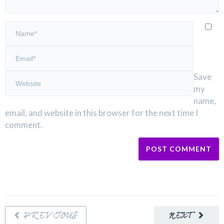
Save
my
name,
email, and website in this browser for the next time I
comment.
PREVIOUS
NEXT