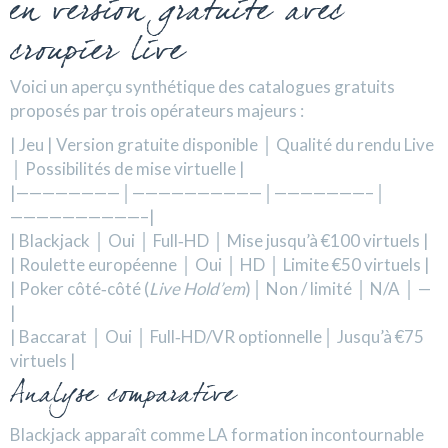
en version gratuite avec
croupier live
Voici un aperçu synthétique des catalogues gratuits
proposés par trois opérateurs majeurs :
| Jeu | Version gratuite disponible │ Qualité du rendu Live
│ Possibilités de mise virtuelle |
|————————│——————————│———————–│
——————————–|
| Blackjack │ Oui │ Full‑HD │ Mise jusqu’à €100 virtuels |
| Roulette européenne │ Oui │ HD │ Limite €50 virtuels |
| Poker côté‑côté (
Live Hold’em
)│ Non / limité │ N/A │ —
|
| Baccarat │ Oui │ Full‑HD/VR optionnelle│ Jusqu’à €75
virtuels |
Analyse comparative
Blackjack apparaît comme LA formation incontournable