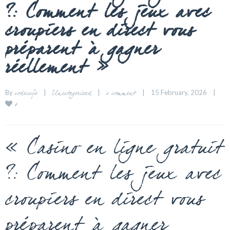
?: Comment les jeux avec
croupiers en direct vous
préparent à gagner
réellement »
By 
codecafe
|
Uncategorized
|
0 comment
|
15 February, 2026    
|
0
« Casino en ligne gratuit
?: Comment les jeux avec
croupiers en direct vous
préparent à gagner