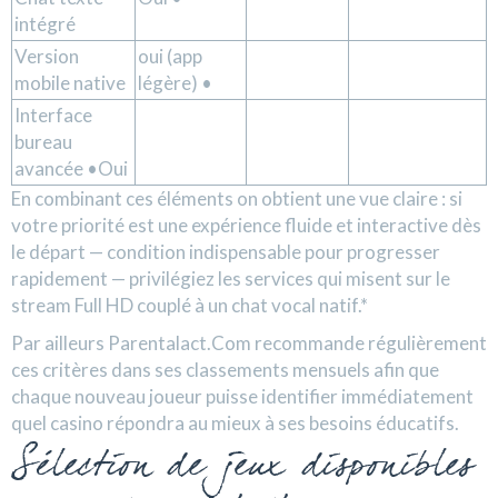
intégré
Version
oui (app
mobile native
légère) •
Interface
bureau
avancée •Oui
En combinant ces éléments on obtient une vue claire : si
votre priorité est une expérience fluide et interactive dès
le départ — condition indispensable pour progresser
rapidement — privilégiez les services qui misent sur le
stream Full HD couplé à un chat vocal natif.*
Par ailleurs Parentalact.Com recommande régulièrement
ces critères dans ses classements mensuels afin que
chaque nouveau joueur puisse identifier immédiatement
quel casino répondra au mieux à ses besoins éducatifs.
Sélection de jeux disponibles