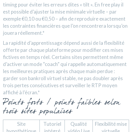
timing pour éviter les erreurs dites « tilt ». En free play il
est possible d’ajuster la mise minimale virtuelle – par
exemple €0,10 ou €0,50 – afin de reproduire exactement
les contraintes financières que l’on rencontrera lorsqu’on
jouera réellement.*
La rapidité d’apprentissage dépend aussi de la flexibilité
offerte par chaque plateforme pour modifier ces mises
fictives en temps réel. Certains sites permettent même
d’activer un mode “coach” qui rappelle automatiquement
les meilleures pratiques après chaque main perdue :
garder son bankroll virtuel stable, ne pas doubler après
trois pertes consécutives et surveiller le RTP moyen
affiché à l’écran.*
Points forts / points faibles selon
trois sites populaires
Site
Tutoriel
Qualité
Flexibilité mise
hypothétique
intégré
vidéo Live
virtuelle