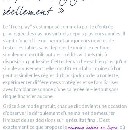
réellement »
Le “free play” s’est imposé comme la porte d’entrée
privilégiée des casinos virtuels depuis plusieurs années. Il
s’agit d’une offre qui permet aux joueurs novices de
tester les tables sans déposer le moindre centime,
simplement en utilisant des crédits virtuels mis à
disposition par le site. Cette démarche est bien plus qu’un
simple amusement : elle constitue un laboratoire où l’on
peut assimiler les règles du blackjack ou de la roulette,
expérimenter différentes stratégies et se familiariser
avec l’ambiance sonore d’une salle réelle – le tout sans
risque financier aucune.
Grâce à ce mode gratuit, chaque clic devient une occasion
d’observer le déroulement d’une main et de mesurer
l’impact de ses décisions sur le résultat final. C’est
exactement ce que propose le
nouveau casino en ligne
, où