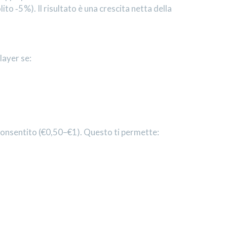
to ‑5 %). Il risultato è una crescita netta della
layer se:
 consentito (€0,50–€1). Questo ti permette: