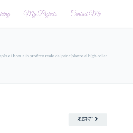
cing
My Projects
Contact Me
in e i bonus in profitto reale dal principiante al high‑roller
NEXT