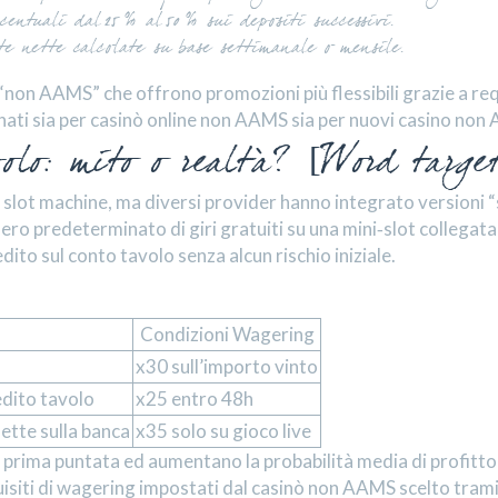
ntuali dal 25 % al 50 % sui depositi successivi.
ite nette calcolate su base settimanale o mensile.
on AAMS” che offrono promozioni più flessibili grazie a requi
nati sia per casinò online non AAMS sia per nuovi casino non
volo: mito o realtà? [Word targe
 slot machine, ma diversi provider hanno integrato versioni “
ero predeterminato di giri gratuiti su una mini‑slot collegata 
ito sul conto tavolo senza alcun rischio iniziale.
Condizioni Wagering
x30 sull’importo vinto
redito tavolo
x25 entro 48h
mette sulla banca
x35 solo su gioco live
a prima puntata ed aumentano la probabilità media di profitto
uisiti di wagering impostati dal casinò non AAMS scelto trami