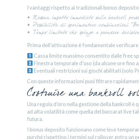
I vantaggi rispetto ai tradizionali bonus deposit
Nessun impatto immediato sulla bankroll perso
Possibilità di sperimentare combinazioni “B
Tempo limitato che spinge a prendere decisio
Prima dell’attivazione è fondamentale verificare
Cassa limite massimo consentito dalle free sp
Finestra temporale d’uso (da alcune ore fino a
Eventuali restrizioni sui giochi abilitati (solo
Con queste informazioni puoi filtrare rapidament
Costruire una bankroll so
Una regola d’oro nella gestione della bankroll è q
ad alta volatilità come quella del baccarat liv
futura.
I bonus deposito funzionano come leve temporane
purché rispettino i termini sul rollover entro un