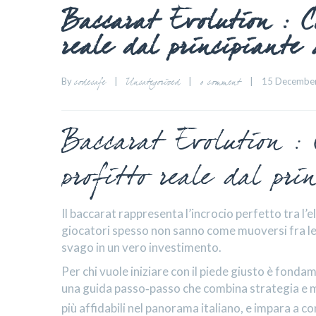
Baccarat Evolution : C
reale dal principiante a
By 
codecafe
|
Uncategorized
|
0 comment
|
15 December,
Baccarat Evolution : 
profitto reale dal pri
Il baccarat rappresenta l’incrocio perfetto tra l’e
giocatori spesso non sanno come muoversi fra le 
svago in un vero investimento.
Per chi vuole iniziare con il piede giusto è fonda
una guida passo‑passo che combina strategia e ma
più affidabili nel panorama italiano, e impara a c