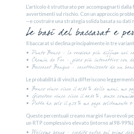
L’articolo è strutturato per accompagnarti dalla f
avvertimenti sul rischio. Con un approccio probl
—e costruire una strategia solida basata su dati r
Le basi del baccarat e pe
Il baccarat si declina principalmente in tre variant
Punto Banco – la versione più diffusa nei cas
Chemin de Fer – gioco più interattivo con de
Baccarat Banque – caratterizzato da un banco
Le probabilità di vincita differiscono leggerment
Banco vince circa il 45,86 % delle mani, ma p
Giocatore vince circa il 44,62 %, senza commiss
Patta ha solo il 9,52 % ma paga solitamente 8‑
Queste percentuali creano margini favorevoli pe
un RTP complessivo elevato (intorno al 98‑99%).
Welcome bonus – credito extra sul primo depos