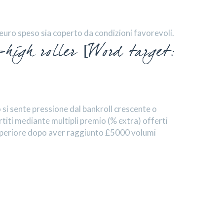
euro speso sia coperto da condizioni favorevoli.
‑high roller [Word target:
 si sente pressione dal bankroll crescente o
iti mediante multipli premio (% extra) offerti
superiore dopo aver raggiunto £5000 volumi