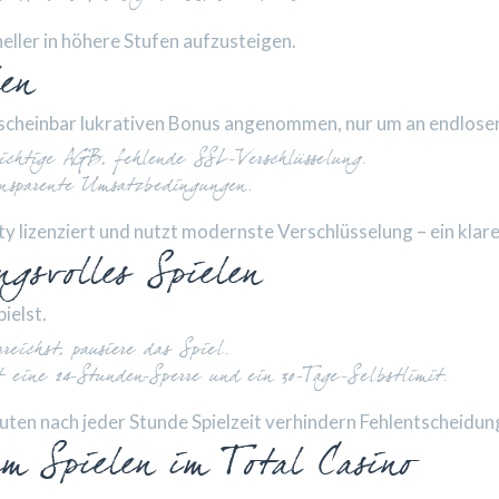
neller in höhere Stufen aufzusteigen.
len
n scheinbar lukrativen Bonus angenommen, nur um an endlos
chtige AGB, fehlende SSL‑Verschlüsselung.
nsparente Umsatzbedingungen.
y lizenziert und nutzt modernste Verschlüsselung – ein klar
ngsvolles Spielen
pielst.
eichst, pausiere das Spiel.
 eine 24‑Stunden‑Sperre und ein 30‑Tage‑Selbstlimit.
en nach jeder Stunde Spielzeit verhindern Fehlentscheidun
m Spielen im Total Casino