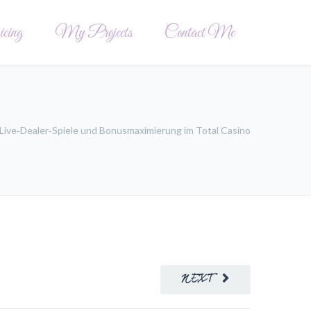
cing
My Projects
Contact Me
 Live‑Dealer‑Spiele und Bonusmaximierung im Total Casino
NEXT