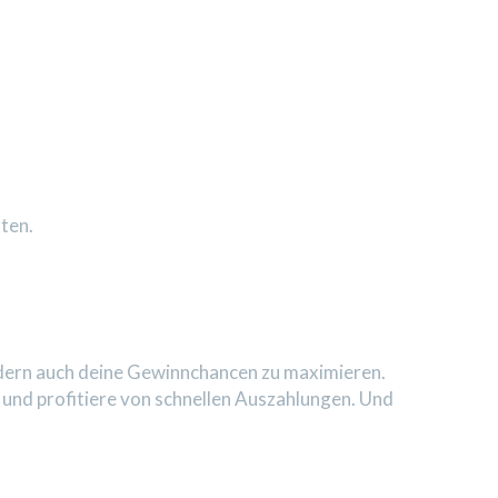
ten.
ondern auch deine Gewinnchancen zu maximieren.
 und profitiere von schnellen Auszahlungen. Und