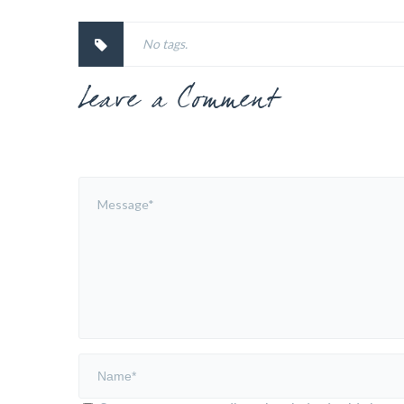
No tags.
Leave a Comment