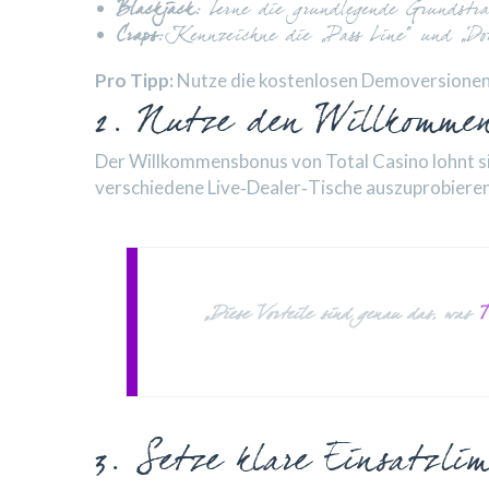
Blackjack:
Lerne die grundlegende Grundstrat
Craps:
Kennzeichne die „Pass Line“ und „Don’
Pro Tipp:
Nutze die kostenlosen Demoversionen, 
2. Nutze den Willkommen
Der Willkommensbonus von Total Casino lohnt sic
verschiedene Live‑Dealer‑Tische auszuprobieren,
„Diese Vorteile sind genau das, was
T
3. Setze klare Einsatzlim