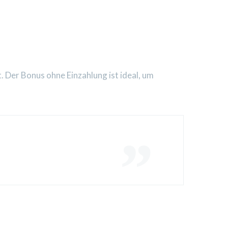
 Der Bonus ohne Einzahlung ist ideal, um