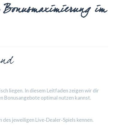
d Bonusmaximierung im
und
sch liegen. In diesem Leitfaden zeigen wir dir
gen Bonusangebote optimal nutzen kannst.
n des jeweiligen Live‑Dealer‑Spiels kennen.