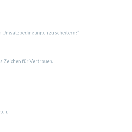
en Umsatzbedingungen zu scheitern?“
es Zeichen für Vertrauen.
gen.