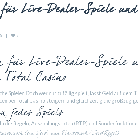
n für Live‑Dealer‑Spiele un
0
    
|
en für Live‑Dealer‑Spiele 
 Total Casino
 Spieler. Doch wer nur zufällig spielt, lässt Geld auf dem Ti
cen bei Total Casino steigern und gleichzeitig die großzügi
en jedes Spiels
st du die Regeln, Auszahlungsraten (RTP) und Sonderfunktione
uropäisch (ein Zero) und Französisch (Zero‑Regel).